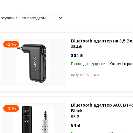
Bluetooth адаптер на 3,5 Bo
–14%
354 ₴
304 ₴
Готово до відправки
Оптом і в роз
000533872-
Bluetooth адаптер AUX BT4
–14%
Black
98 ₴
84 ₴