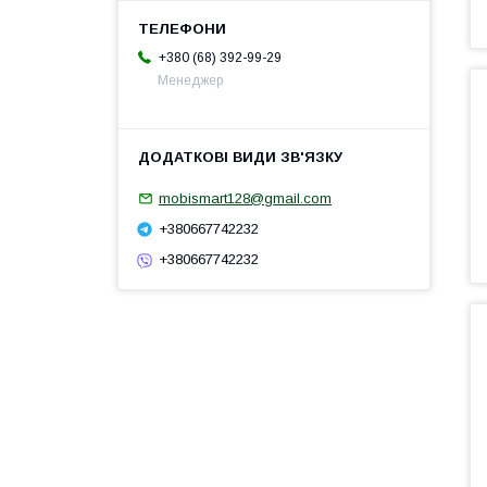
+380 (68) 392-99-29
Менеджер
mobismart128@gmail.com
+380667742232
+380667742232