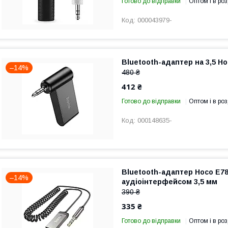
Готово до відправки
Оптом і в роз
000043979-
Bluetooth-адаптер на 3,5 Ho
–14%
480 ₴
412 ₴
Готово до відправки
Оптом і в роз
000148635-
Bluetooth-адаптер Hoco E78
–14%
аудіоінтерфейсом 3,5 мм
390 ₴
335 ₴
Готово до відправки
Оптом і в роз