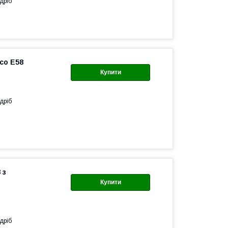
дріб
co E58
Купити
дріб
 з
Купити
дріб