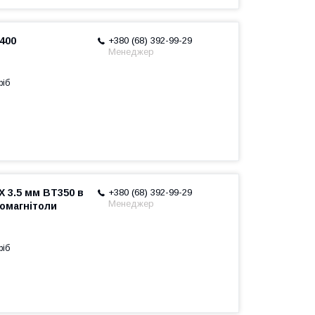
400
+380 (68) 392-99-29
Менеджер
ріб
X 3.5 мм BT350 в
+380 (68) 392-99-29
Менеджер
томагнітоли
ріб