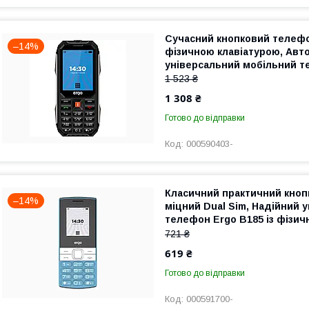
Сучасний кнопковий телефон
–14%
фізичною клавіатурою, Авт
універсальний мобільний т
Black
1 523 ₴
1 308 ₴
Готово до відправки
000590403-
Класичний практичний кно
–14%
міцний Dual Sim, Надійний 
телефон Ergo B185 із фізич
Blue
721 ₴
619 ₴
Готово до відправки
000591700-