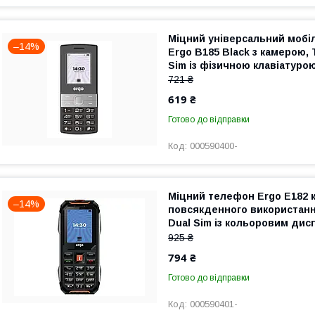
Міцний універсальний моб
–14%
Ergo B185 Black з камерою,
Sim із фізичною клавіатурою
721 ₴
619 ₴
Готово до відправки
000590400-
Міцний телефон Ergo E182 
–14%
повсякденного використан
Dual Sim із кольоровим дис
Orange
925 ₴
794 ₴
Готово до відправки
000590401-