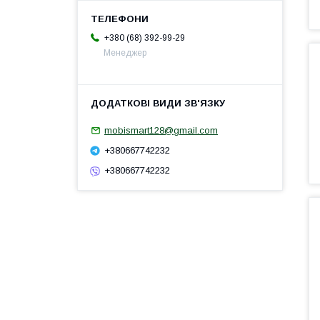
+380 (68) 392-99-29
Менеджер
mobismart128@gmail.com
+380667742232
+380667742232