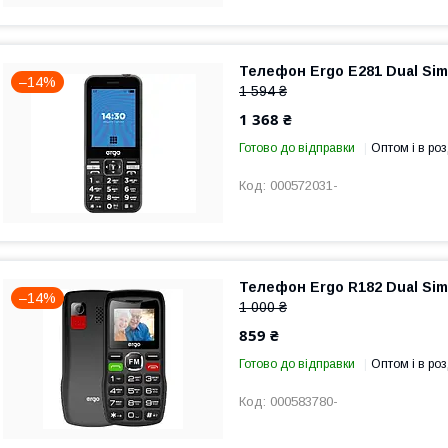
Телефон Ergo E281 Dual Sim
–14%
1 594 ₴
1 368 ₴
Готово до відправки
Оптом і в роз
000572031-
Телефон Ergo R182 Dual Sim
–14%
1 000 ₴
859 ₴
Готово до відправки
Оптом і в роз
000583780-