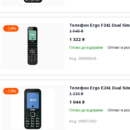
Телефон Ergo F241 Dual Sim
–14%
1 540 ₴
1 322 ₴
Готово до відправки
Оптом і в роз
000558161-
Телефон Ergo E241 Dual Sim
–14%
1 216 ₴
1 044 ₴
Готово до відправки
Оптом і в роз
000572032-