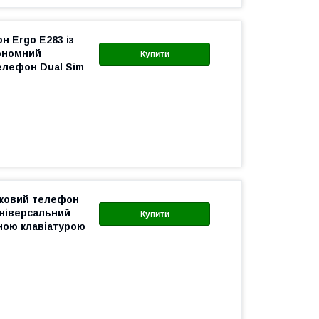
 Ergo E283 із
ономний
Купити
елефон Dual Sim
пковий телефон
універсальний
Купити
ною клавіатурою