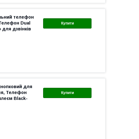
ільний телефон
 Телефон Dual
Купити
 для дзвінків
кнопковий для
ня, Телефон
Купити
плеєм Black-