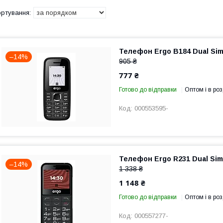
Телефон Ergo B184 Dual Sim
–14%
905 ₴
777 ₴
Готово до відправки
Оптом і в роз
000553595-
Телефон Ergo R231 Dual Sim
–14%
1 338 ₴
1 148 ₴
Готово до відправки
Оптом і в роз
000557277-