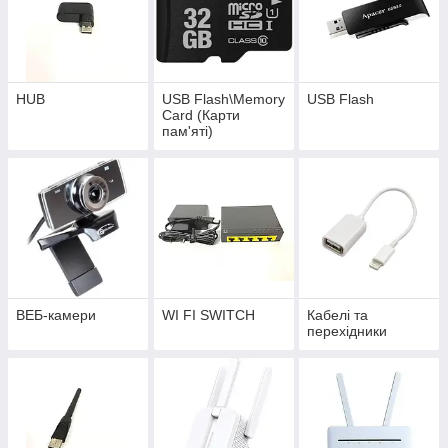
HUB
USB Flash\Memory
USB Flash
Card (Карти
пам'яті)
ВЕБ-камери
WI FI SWITCH
Кабелі та
перехідники