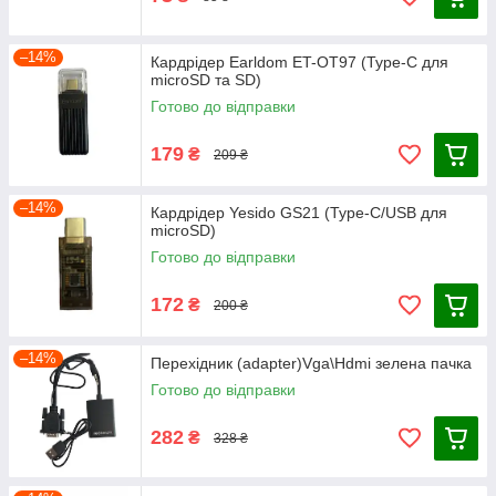
–14%
Кардрідер Earldom ET-OT97 (Type-C для
microSD та SD)
Готово до відправки
179
₴
209 ₴
–14%
Кардрідер Yesido GS21 (Type-C/USB для
microSD)
Готово до відправки
172
₴
200 ₴
–14%
Перехідник (adapter)Vga\Hdmi зелена пачка
Готово до відправки
282
₴
328 ₴