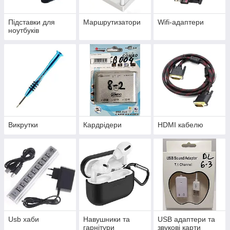
Підставки для
Маршрутизатори
Wifi-адаптери
ноутбуків
Викрутки
Кардрідери
HDMI кабелю
Usb хаби
Навушники та
USB адаптери та
гарнітури
звукові карти