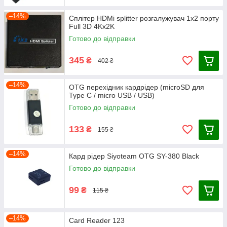
–14%
Сплітер HDMi splitter розгалужувач 1x2 порту
Full 3D 4Kx2K
Готово до відправки
345
₴
402 ₴
–14%
OTG перехідник кардрідер (microSD для
Type C / micro USB / USB)
Готово до відправки
133
₴
155 ₴
–14%
Кард рідер Siyoteam OTG SY-380 Black
Готово до відправки
99
₴
115 ₴
–14%
Card Reader 123