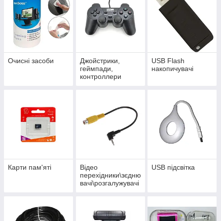
Очисні засоби
Джойстрики,
USB Flash
геймпади,
накопичувачі
контроллери
Карти пам'яті
Відео
USB підсвітка
перехідники\зєдню
вачі\розгалужувачі