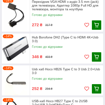
–14%
Перехідник VGA HDMI з аудіо 3.5 mm (jack)
для телевізора, Адаптер 1080p Full HD для
телевізора, монітора та ноутбука
Готово до відправки
272
₴
317 ₴
–14%
Hub Borofone DH2 (Type C to HDMI 4K+Usb
3.0)
Готово до відправки
346
₴
403 ₴
–14%
Usb хаб Hoco HB26 Type C to 3 Usb 2.0+Usb
3.0
Готово до відправки
252
₴
294 ₴
–14%
USB-хаб Hoco HB27 Type C to 2USB
2.0+USB 3.0+HDMI+Type C