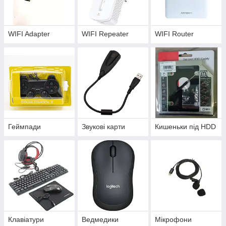
WIFI Adapter
WIFI Repeater
WIFI Router
Геймпади
Звукові карти
Кишеньки під HDD
Клавіатури
Ведмедики
Мікрофони