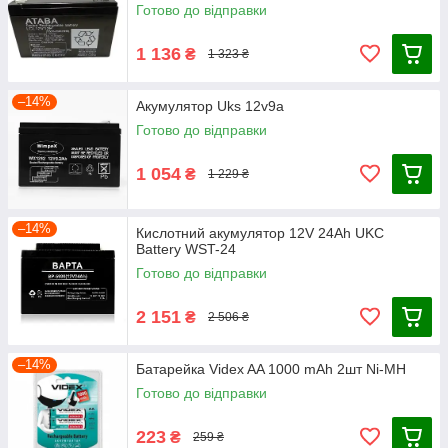
Готово до відправки
1 136
₴
1 323 ₴
–14%
Акумулятор Uks 12v9a
Готово до відправки
1 054
₴
1 229 ₴
–14%
Кислотний акумулятор 12V 24Ah UKC
Battery WST-24
Готово до відправки
2 151
₴
2 506 ₴
–14%
Батарейка Videx AA 1000 mAh 2шт Ni-MH
Готово до відправки
223
₴
259 ₴