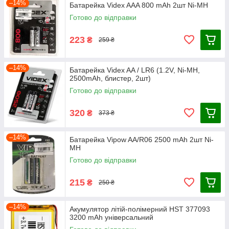
–14%
Батарейка Videx AAA 800 mAh 2шт Ni-MH
Готово до відправки
223
₴
259 ₴
–14%
Батарейка Videx AA / LR6 (1.2V, Ni-MH,
2500mAh, блистер, 2шт)
Готово до відправки
320
₴
373 ₴
–14%
Батарейка Vipow AA/R06 2500 mAh 2шт Ni-
MH
Готово до відправки
215
₴
250 ₴
–14%
Акумулятор літій-полімерний HST 377093
3200 mAh універсальний