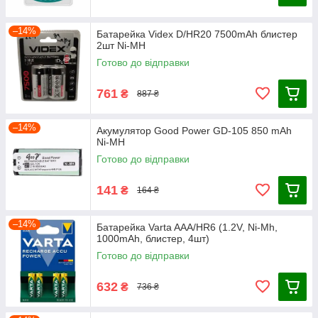
–14%
Батарейка Videx D/HR20 7500mAh блистер
2шт Ni-MH
Готово до відправки
761
₴
887 ₴
–14%
Акумулятор Good Power GD-105 850 mAh
Ni-MH
Готово до відправки
141
₴
164 ₴
–14%
Батарейка Varta AAA/HR6 (1.2V, Ni-Mh,
1000mAh, блистер, 4шт)
Готово до відправки
632
₴
736 ₴