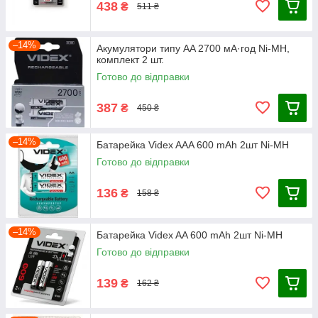
438
₴
511 ₴
–14%
Акумулятори типу AA 2700 мА·год Ni-MH,
комплект 2 шт.
Готово до відправки
387
₴
450 ₴
–14%
Батарейка Videx AAA 600 mAh 2шт Ni-MH
Готово до відправки
136
₴
158 ₴
–14%
Батарейка Videx AA 600 mAh 2шт Ni-MH
Готово до відправки
139
₴
162 ₴