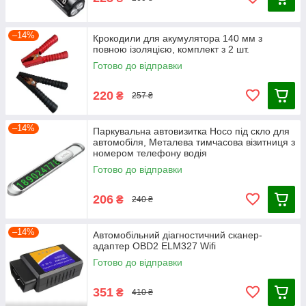
–14%
Крокодили для акумулятора 140 мм з
повною ізоляцією, комплект з 2 шт.
Готово до відправки
220
₴
257 ₴
–14%
Паркувальна автовизитка Hoco під скло для
автомобіля, Металева тимчасова візитниця з
номером телефону водія
Готово до відправки
206
₴
240 ₴
–14%
Автомобільний діагностичний сканер-
адаптер OBD2 ELM327 Wifi
Готово до відправки
351
₴
410 ₴