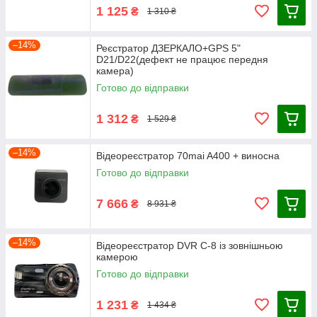
1 125
₴
1 310 ₴
–14%
Реєстратор ДЗЕРКАЛО+GPS 5"
D21/D22(дефект не працює передня
камера)
Готово до відправки
1 312
₴
1 529 ₴
–14%
Відеореєстратор 70mai A400 + виносна
Готово до відправки
7 666
₴
8 931 ₴
–14%
Відеореєстратор DVR C-8 із зовнішньою
камерою
Готово до відправки
1 231
₴
1 434 ₴