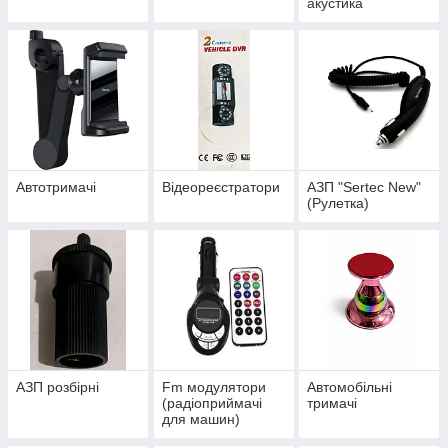
акустика
Автотримачі
Відеореєстратори
АЗП "Sertec New"
(Рулетка)
АЗП розбірні
Fm модулятори
Автомобільні
(радіоприймачі
тримачі
для машин)