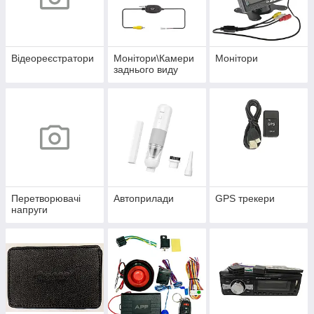
Відеореєстратори
Монітори\Камери
Монітори
заднього виду
Перетворювачі
Автоприлади
GPS трекери
напруги