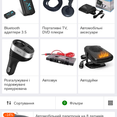
Bluetooth
Портативні TV,
Автомобільні
адаптери 3.5
DVD плеєри
аксесуари
Розгалужувачі і
Автозвук
Автодуйки
подовжувачі
прикурювача
Сортування
0
Фільтри
–14%
Автомобільний парктронік на 8 датчиків