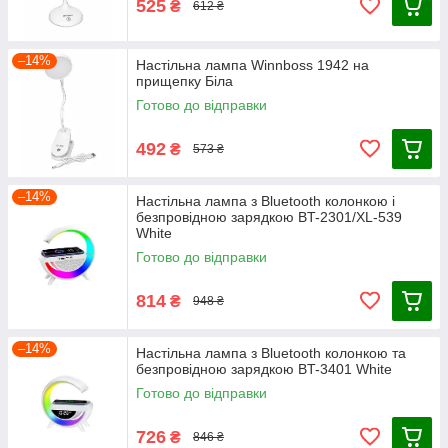
525
₴
612 ₴
–14%
Настільна лампа Winnboss 1942 на
прищепку Біла
Готово до відправки
492
₴
573 ₴
–14%
Настільна лампа з Bluetooth колонкою і
безпровідною зарядкою BT-2301/XL-539
White
Готово до відправки
814
₴
948 ₴
–14%
Настільна лампа з Bluetooth колонкою та
безпровідною зарядкою BT-3401 White
Готово до відправки
726
₴
846 ₴