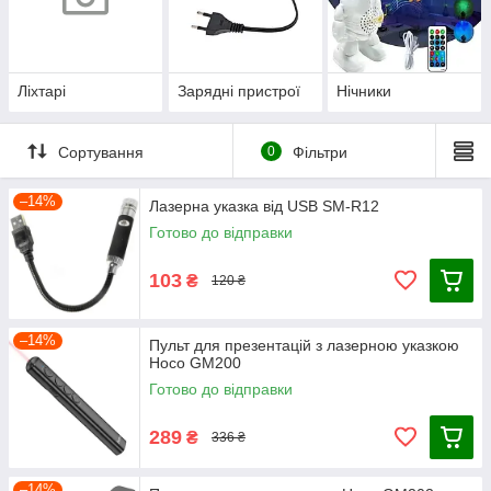
Ліхтарі
Зарядні пристрої
Нічники
Сортування
0
Фільтри
–14%
Лазерна указка від USB SM-R12
Готово до відправки
103
₴
120 ₴
–14%
Пульт для презентацій з лазерною указкою
Hoco GM200
Готово до відправки
289
₴
336 ₴
–14%