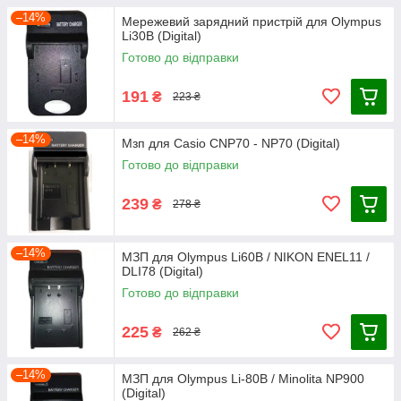
–14%
Мережевий зарядний пристрій для Olympus
Li30B (Digital)
Готово до відправки
191
₴
223 ₴
–14%
Мзп для Casio CNP70 - NP70 (Digital)
Готово до відправки
239
₴
278 ₴
–14%
МЗП для Olympus Li60B / NIKON ENEL11 /
DLI78 (Digital)
Готово до відправки
225
₴
262 ₴
–14%
МЗП для Olympus Li-80B / Minolita NP900
(Digital)