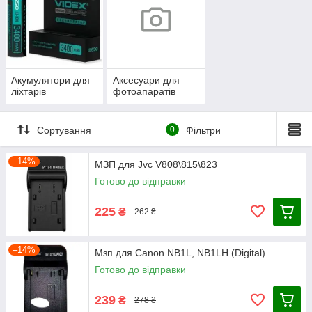
Акумулятори для
Аксесуари для
ліхтарів
фотоапаратів
Сортування
0
Фільтри
–14%
МЗП для Jvc V808\815\823
Готово до відправки
225
₴
262 ₴
–14%
Мзп для Canon NB1L, NB1LH (Digital)
Готово до відправки
239
₴
278 ₴