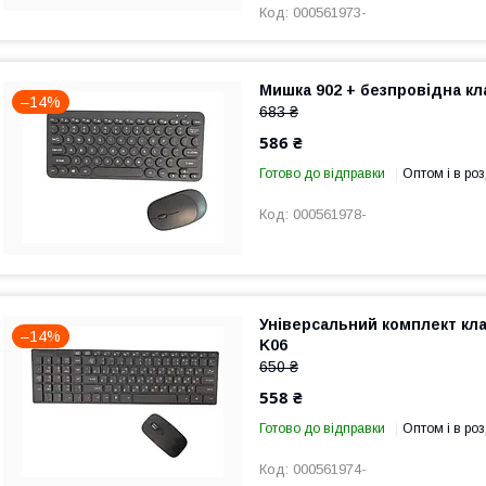
000561973-
Мишка 902 + безпровідна кл
–14%
683 ₴
586 ₴
Готово до відправки
Оптом і в роз
000561978-
Універсальний комплект кла
–14%
K06
650 ₴
558 ₴
Готово до відправки
Оптом і в роз
000561974-