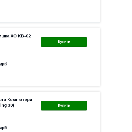
ишка XO KB-02
Купити
дріб
ного Компютера
ing 30)
Купити
дріб