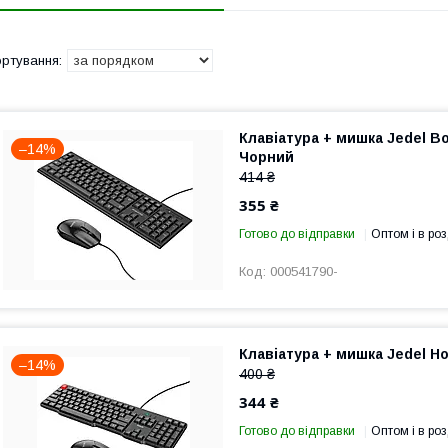
Клавіатура + мишка Jedel B
–14%
Чорний
414 ₴
355 ₴
Готово до відправки
Оптом і в роз
000541790-
Клавіатура + мишка Jedel 
–14%
400 ₴
344 ₴
Готово до відправки
Оптом і в роз