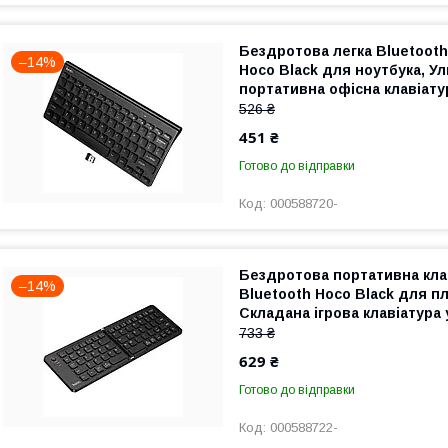
Бездротова легка Bluetooth
–14%
Hoco Black для ноутбука, У
портативна офісна клавіату
комп'ютера
526 ₴
451 ₴
Готово до відправки
000588720-
Бездротова портативна кла
–14%
Bluetooth Hoco Black для п
Складана ігрова клавіатура
733 ₴
629 ₴
Готово до відправки
000588722-