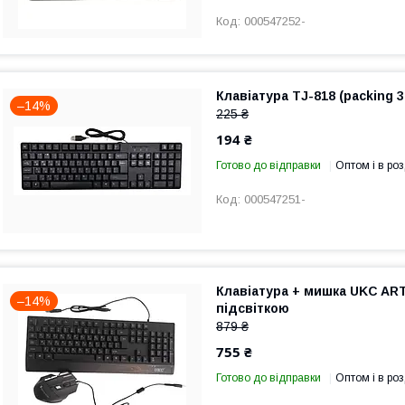
000547252-
Клавіатура TJ-818 (packing 3
–14%
225 ₴
194 ₴
Готово до відправки
Оптом і в роз
000547251-
Клавіатура + мишка UKC ART-
–14%
підсвіткою
879 ₴
755 ₴
Готово до відправки
Оптом і в роз