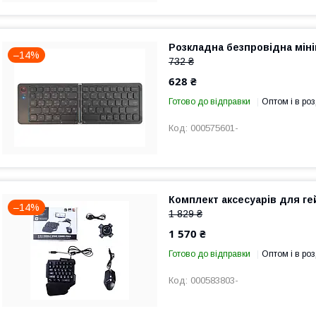
Розкладна безпровідна міні
–14%
732 ₴
628 ₴
Готово до відправки
Оптом і в роз
000575601-
Комплект аксесуарів для гей
–14%
1 829 ₴
1 570 ₴
Готово до відправки
Оптом і в роз
000583803-