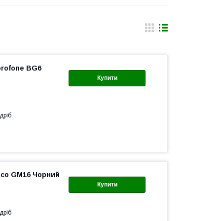
orofone BG6
Купити
дріб
Hoco GM16 Чорний
Купити
дріб