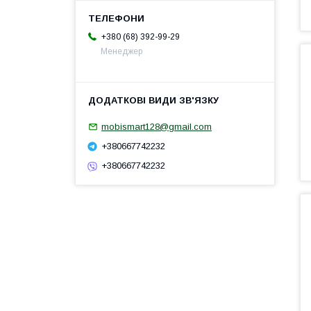
+380 (68) 392-99-29
Менеджер
mobismart128@gmail.com
+380667742232
+380667742232