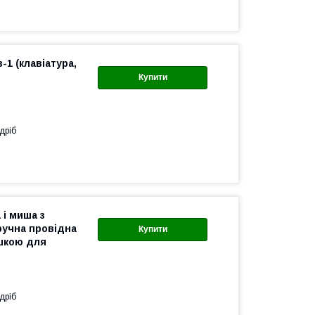
в-1 (клавіатура,
Купити
дріб
 і миша з
ручна провідна
Купити
ишкою для
дріб