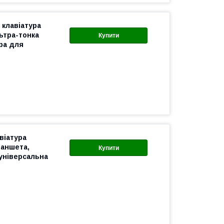
 клавіатура
льтра-тонка
Купити
ра для
віатура
ланшета,
Купити
 універсальна