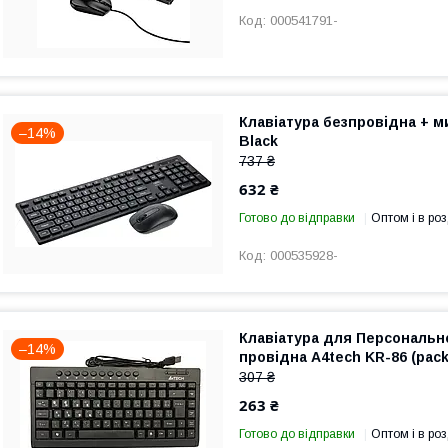
000541791-
Клавіатура безпровідна + м
–14%
Black
737 ₴
632 ₴
Готово до відправки
Оптом і в роз
000535928-
Клавіатура для Персональ
–14%
провідна A4tech KR-86 (pack
307 ₴
263 ₴
Готово до відправки
Оптом і в роз