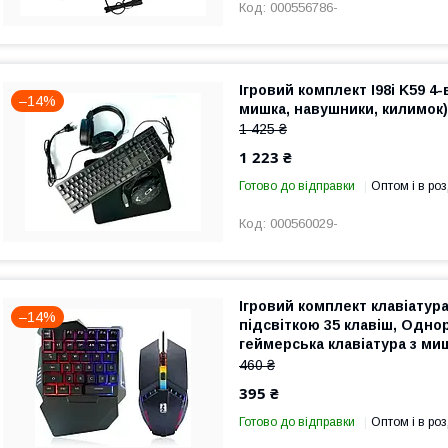
000556786-
Ігровий комплект I98i K59 4-
–14%
мишка, навушники, килимок)
1 425 ₴
1 223 ₴
Готово до відправки
Оптом і в роз
000560029-
Ігровий комплект клавіатура
–14%
підсвіткою 35 клавіш, Одно
геймерська клавіатура з м
комп’ютера
460 ₴
395 ₴
Готово до відправки
Оптом і в роз