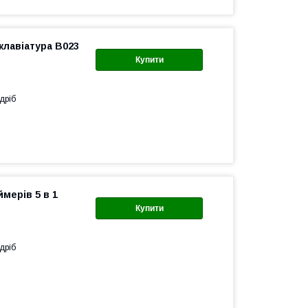
клавіатура B023
Купити
дріб
мерів 5 в 1
Купити
дріб