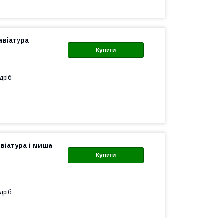
авіатура
Купити
дріб
віатура і миша
Купити
дріб