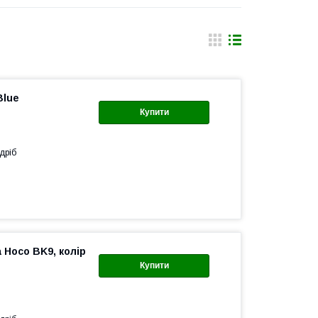
Blue
Купити
дріб
 Hoco BK9, колір
Купити