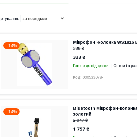
Мікрофон -колонка WS1816 
–14%
388 ₴
333 ₴
Готово до відправки
Оптом і в роз
000533078-
Bluetooth мікрофон-колонка
–14%
золотий
2 047 ₴
1 757 ₴