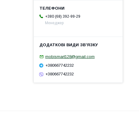
+380 (68) 392-99-29
Менеджер
mobismart128@gmail.com
+380667742232
+380667742232