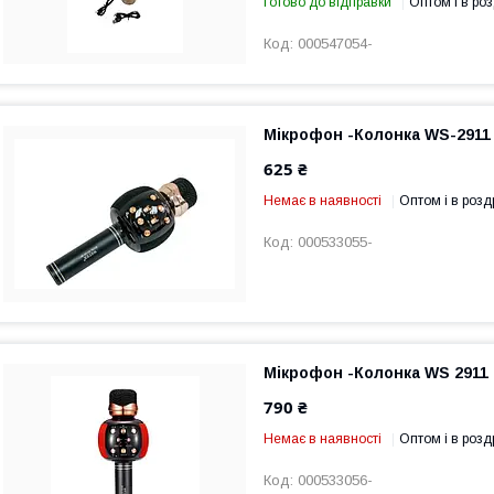
Готово до відправки
Оптом і в роз
000547054-
Мікрофон -Колонка WS-2911 
625 ₴
Немає в наявності
Оптом і в розд
000533055-
Мікрофон -Колонка WS 2911
790 ₴
Немає в наявності
Оптом і в розд
000533056-