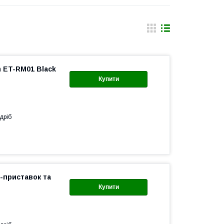
 ET-RM01 Black
Купити
дріб
-приставок та
Купити