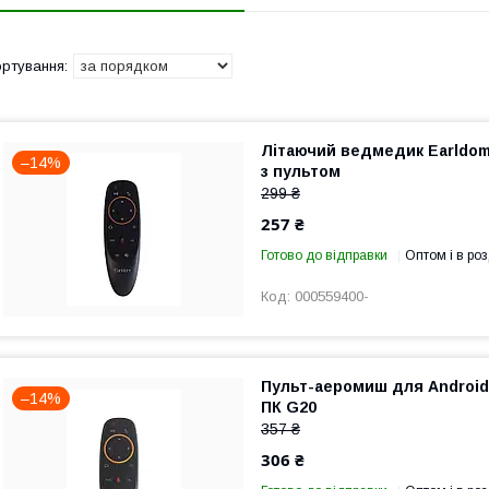
Літаючий ведмедик Earldom
–14%
з пультом
299 ₴
257 ₴
Готово до відправки
Оптом і в роз
000559400-
Пульт-аеромиш для Android
–14%
ПК G20
357 ₴
306 ₴