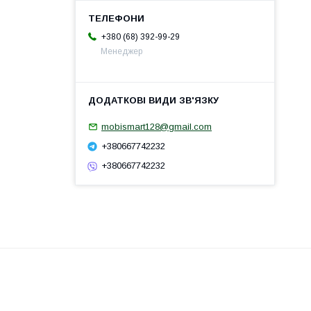
+380 (68) 392-99-29
Менеджер
mobismart128@gmail.com
+380667742232
+380667742232