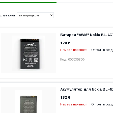
Батарея "AWM" Nokia BL-4C
120 ₴
Немає в наявності
Оптом і в розд
000535350-
Акумулятор для Nokia BL-4
132 ₴
Немає в наявності
Оптом і в розд