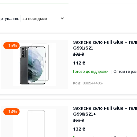
Захисне скло Full Glue + ге
–15%
G991/S21
131 ₴
112 ₴
Готово до відправки
Оптом і в роз
000544405-
Захисне скло Full Glue + г
–14%
G996/S21+
153 ₴
132 ₴