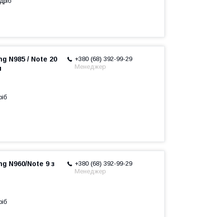
дріб
g N985 / Note 20
+380 (68) 392-99-29
Менеджер
и
ріб
g N960/Note 9 з
+380 (68) 392-99-29
Менеджер
ріб