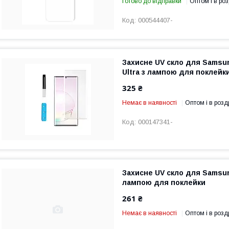
Готово до відправки
Оптом і в роз
000544407-
Захисне UV скло для Samsun
Ultra з лампою для поклейк
325 ₴
Немає в наявності
Оптом і в розд
000147341-
Захисне UV скло для Samsun
лампою для поклейки
261 ₴
Немає в наявності
Оптом і в розд