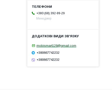
+380 (68) 392-99-29
Менеджер
mobismart128@gmail.com
+380667742232
+380667742232