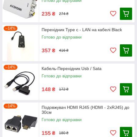
Готово до відправки
235
₴
274 ₴
–14%
Перехідник Type c - LAN на кабелі Black
Готово до відправки
357
₴
416 ₴
–14%
Кабель-Перехідник Usb / Sata
Готово до відправки
148
₴
172 ₴
–14%
Подовжувач HDMI RJ45 (HDMI - 2xRJ45) до
30см
Готово до відправки
155
₴
180 ₴