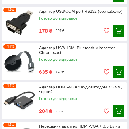
–14%
Адаптер USB\COM port RS232 (без кабелю)
Готово до відправки
178
₴
207 ₴
–14%
Адаптер USB/HDMI Bluetooth Mirascreen
Chromecast
Готово до відправки
635
₴
740 ₴
–14%
Адаптер HDMI–VGA з аудіовиходом 3.5 мм,
чорний
Готово до відправки
204
₴
238 ₴
–14%
Перехідник адаптер HDMI-VGA + 3,5 Білий