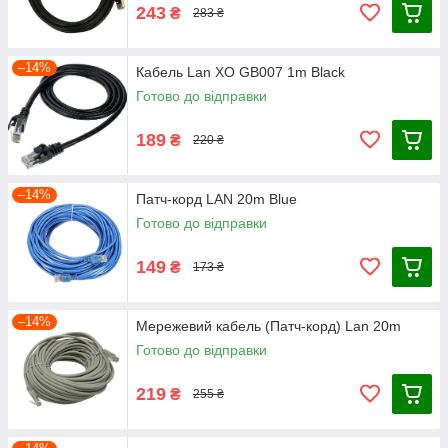
243
₴
283 ₴
–14%
Кабель Lan XO GB007 1m Black
Готово до відправки
189
₴
220 ₴
–14%
Патч-корд LAN 20m Blue
Готово до відправки
149
₴
173 ₴
–14%
Мережевий кабель (Патч-корд) Lan 20m
Готово до відправки
219
₴
255 ₴