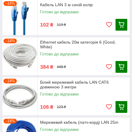
–14%
Кабель LAN 3 м синій колір
Готово до відправки
102
₴
119 ₴
–14%
Ethernet кабель 20м категорія 6 (Good,
White)
Готово до відправки
384
₴
448 ₴
–14%
Білий мережевий кабель LAN CAT6
довжиною 3 метри
Готово до відправки
106
₴
123 ₴
–14%
Мережевий кабель (патч-корд) LAN 25m
Готово до відправки