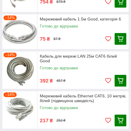
754
₴
879 ₴
–14%
Мережевий кабель 1.5м Good, категорія 6
Готово до відправки
75
₴
87 ₴
–14%
Кабель для мережі LAN 25м CAT6 білий
Good
Готово до відправки
392
₴
457 ₴
–14%
Мережевий кабель Ethernet CAT6, 10 метрів,
білий (підвищена швидкість)
Готово до відправки
217
₴
252 ₴