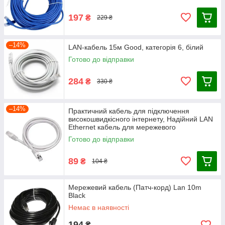
197
₴
229 ₴
–14%
LAN-кабель 15м Good, категорія 6, білий
Готово до відправки
284
₴
330 ₴
–14%
Практичний кабель для підключення
високошвидкісного інтернету, Надійний LAN
Ethernet кабель для мережевого
обладнання
Готово до відправки
89
₴
104 ₴
Мережевий кабель (Патч-корд) Lan 10m
Black
Немає в наявності
194
₴