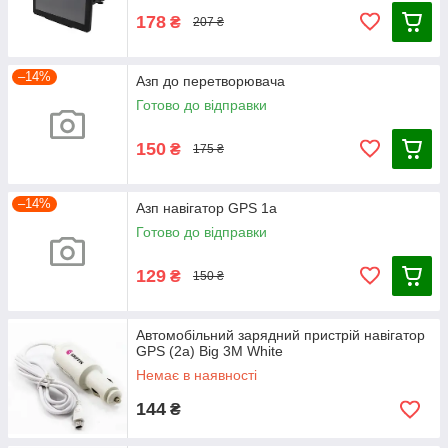
178
₴
207 ₴
–14%
Азп до перетворювача
Готово до відправки
150
₴
175 ₴
–14%
Азп навігатор GPS 1a
Готово до відправки
129
₴
150 ₴
Автомобільний зарядний пристрій навігатор
GPS (2а) Big 3M White
Немає в наявності
144
₴