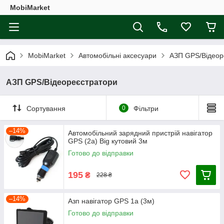
MobiMarket
MobiMarket
Автомобільні аксесуари
АЗП GPS/Відеор
АЗП GPS/Відеореєстратори
Сортування
0
Фільтри
–14%
Автомобільний зарядний пристрій навігатор
GPS (2а) Big кутовий 3м
Готово до відправки
195
₴
228 ₴
–14%
Азп навігатор GPS 1a (3м)
Готово до відправки