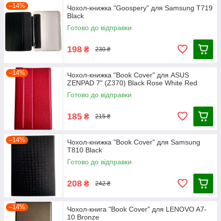
–14%
Чохол-книжка "Goospery" для Samsung T719
Black
Готово до відправки
198
₴
230 ₴
–14%
Чохол-книжка "Book Cover" для ASUS
ZENPAD 7" (Z370) Black Rose White Red
Готово до відправки
185
₴
215 ₴
–14%
Чохол-книжка "Book Cover" для Samsung
T810 Black
Готово до відправки
208
₴
242 ₴
–14%
Чохол-книга "Book Cover" для LENOVO A7-
10 Bronze