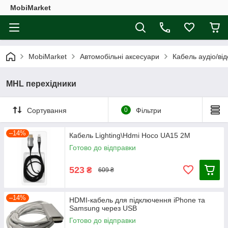
MobiMarket
MobiMarket
Автомобільні аксесуари
Кабель аудіо/ві
MHL перехідники
Сортування
0
Фільтри
–14%
Кабель Lighting\Hdmi Hoco UA15 2M
Готово до відправки
523
₴
609 ₴
–14%
HDMI-кабель для підключення iPhone та
Samsung через USB
Готово до відправки