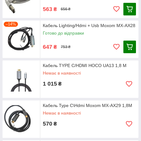
563
₴
656 ₴
–14%
Кабель Lighting/Hdmi + Usb Moxom MX-AX28
Готово до відправки
647
₴
753 ₴
Кабель TYPE C/HDMI HOCO UA13 1,8 M
Немає в наявності
1 015
₴
Кабель Type C\Hdmi Moxom MX-AX29 1,8M
Немає в наявності
570
₴