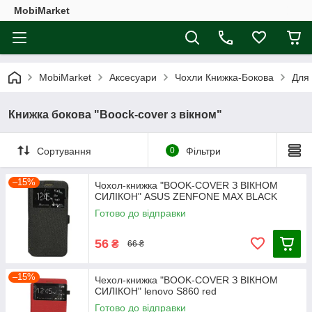
MobiMarket
MobiMarket
Аксесуари
Чохли Книжка-Бокова
Для
Книжка бокова "Boock-cover з вікном"
Сортування
0
Фільтри
–15%
Чохол-книжка "BOOK-COVER З ВІКНОМ
СИЛІКОН" ASUS ZENFONE MAX BLACK
Готово до відправки
56
₴
66 ₴
–15%
Чехол-книжка "BOOK-COVER З ВІКНОМ
СИЛІКОН" lenovo S860 red
Готово до відправки