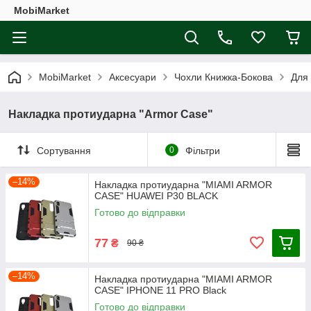
MobiMarket
MobiMarket
Аксесуари
Чохли Книжка-Бокова
Для
Накладка протиударна "Armor Case"
Сортування
0
Фільтри
–14%
Накладка протиударна "MIAMI ARMOR
CASE" HUAWEI P30 BLACK
Готово до відправки
77
₴
90 ₴
–14%
Накладка протиударна "MIAMI ARMOR
CASE" IPHONE 11 PRO Black
Готово до відправки