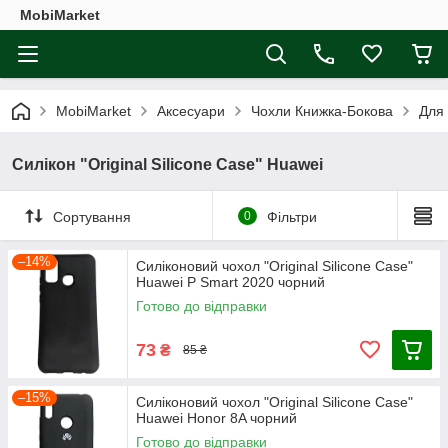
MobiMarket
MobiMarket
Аксесуари
Чохли Книжка-Бокова
Для
Силікон "Original Silicone Case" Huawei
Сортування
0
Фільтри
–14%
Силіконовий чохол "Original Silicone Case"
Huawei P Smart 2020 чорний
Готово до відправки
73
₴
85 ₴
–15%
Силіконовий чохол "Original Silicone Case"
Huawei Honor 8A чорний
Готово до відправки