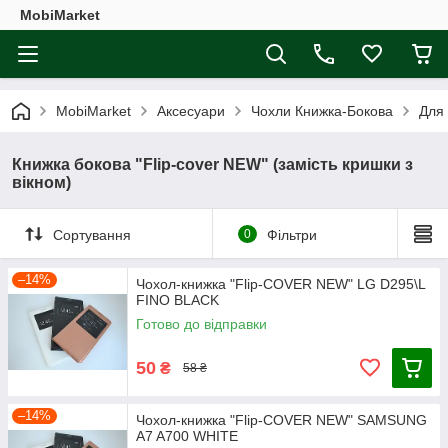
MobiMarket
MobiMarket
Аксесуари
Чохли Книжка-Бокова
Для
Книжка бокова "Flip-cover NEW" (замість кришки з
вікном)
Сортування
0
Фільтри
–14%
Чохол-книжка "Flip-COVER NEW" LG D295\L
FINO BLACK
Готово до відправки
50
₴
58 ₴
–14%
Чохол-книжка "Flip-COVER NEW" SAMSUNG
A7 A700 WHITE