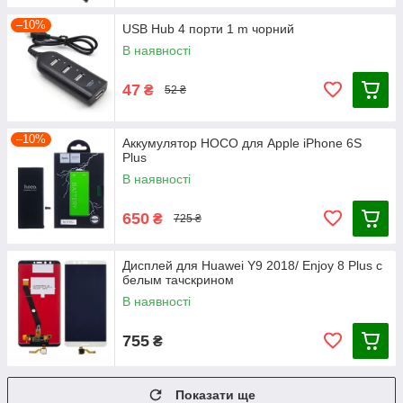
–10%
USB Hub 4 порти 1 m чорний
В наявності
47
₴
52 ₴
–10%
Аккумулятор HOCO для Apple iPhone 6S
Plus
В наявності
650
₴
725 ₴
Дисплей для Huawei Y9 2018/ Enjoy 8 Plus с
белым тачскрином
В наявності
755
₴
Показати ще