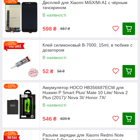
–10%
Дисплей для Xiaomi Mi5X/Mi A1 с чёрным
тачскрином
В наявності
598
₴
667 ₴
–10%
Клей силиконовый B-7000, 15ml, в тюбике с
дозатором
В наявності
52
₴
58 ₴
–10%
Аккумулятор HOCO HB356687ECW для
Huawei P Smart Plus/ Mate 10 Lite/ Nova 2
Plus (2017)/ Nova 3I/ Honor 7X/
В наявності
546
₴
609 ₴
–10%
Разъём зарядки для Xiaomi Redmi Note