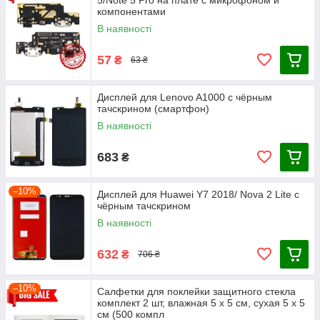
5/Note 5 Pro на плате с микрофоном и
компонентами
В наявності
57
₴
63 ₴
Дисплей для Lenovo A1000 с чёрным
тачскрином (смартфон)
В наявності
683
₴
–10%
Дисплей для Huawei Y7 2018/ Nova 2 Lite с
чёрным тачскрином
В наявності
632
₴
706 ₴
–10%
Салфетки для поклейки защитного стекла
комплект 2 шт, влажная 5 х 5 см, сухая 5 х 5
см (500 компл