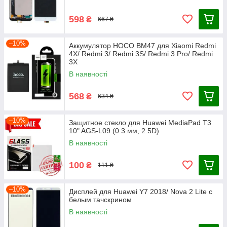
598
₴
667 ₴
–10%
Аккумулятор HOCO BM47 для Xiaomi Redmi
4X/ Redmi 3/ Redmi 3S/ Redmi 3 Pro/ Redmi
3X
В наявності
568
₴
634 ₴
–10%
Защитное стекло для Huawei MediaPad T3
10" AGS-L09 (0.3 мм, 2.5D)
В наявності
100
₴
111 ₴
–10%
Дисплей для Huawei Y7 2018/ Nova 2 Lite с
белым тачскрином
В наявності