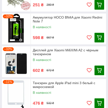
251
₴
280 ₴
–10%
Аккумулятор HOCO BN4A для Xiaomi Redmi
Note 7
В наявності
598
₴
667 ₴
–10%
Дисплей для Xiaomi Mi6X/Mi A2 с чёрным
тачскрином
В наявності
602
₴
672 ₴
–11%
Тачскрин для Apple iPad mini 3 белый с
микросхемой
В наявності
476
₴
532 ₴