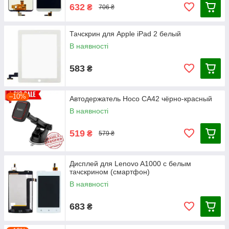
632
₴
706 ₴
Тачскрин для Apple iPad 2 белый
В наявності
583
₴
–10%
Автодержатель Hoco CA42 чёрно-красный
В наявності
519
₴
579 ₴
Дисплей для Lenovo A1000 с белым
тачскрином (смартфон)
В наявності
683
₴