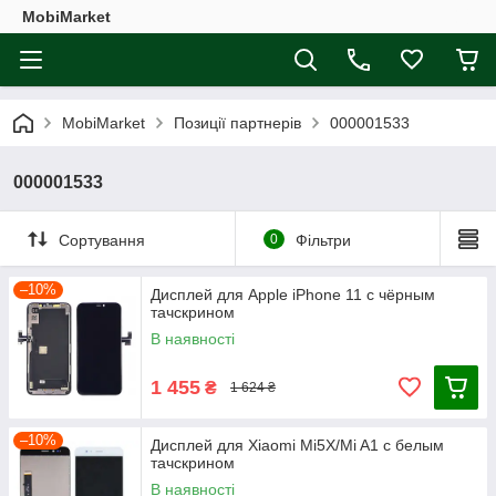
MobiMarket
MobiMarket
Позиції партнерів
000001533
000001533
Сортування
0
Фільтри
–10%
Дисплей для Apple iPhone 11 с чёрным
тачскрином
В наявності
1 455
₴
1 624 ₴
–10%
Дисплей для Xiaomi Mi5X/Mi A1 с белым
тачскрином
В наявності