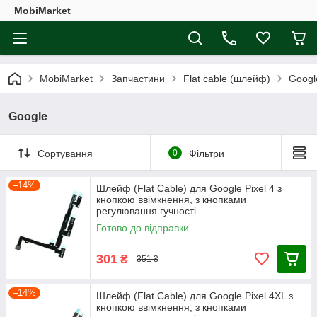
MobiMarket
MobiMarket
Запчастини
Flat cable (шлейф)
Googl
Google
Сортування
0
Фільтри
–14%
Шлейф (Flat Cable) для Google Pixel 4 з
кнопкою ввімкнення, з кнопками
регулювання гучності
Готово до відправки
301
₴
351 ₴
–14%
Шлейф (Flat Cable) для Google Pixel 4XL з
кнопкою ввімкнення, з кнопками