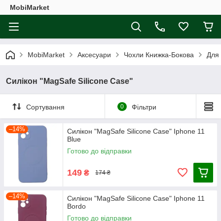
MobiMarket
MobiMarket
Аксесуари
Чохли Книжка-Бокова
Для
Силікон "MagSafe Silicone Case"
Сортування
0
Фільтри
–14%
Силікон "MagSafe Silicone Case" Iphone 11
Blue
Готово до відправки
149
₴
174 ₴
–14%
Силікон "MagSafe Silicone Case" Iphone 11
Bordo
Готово до відправки