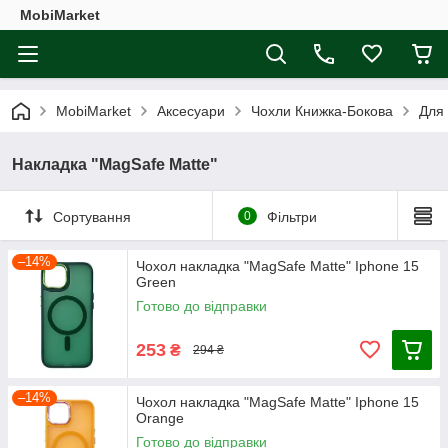
MobiMarket
MobiMarket
Аксесуари
Чохли Книжка-Бокова
Для
Накладка "MagSafe Matte"
Сортування
0
Фільтри
–14%
Чохол накладка "MagSafe Matte" Iphone 15
Green
Готово до відправки
253
₴
294 ₴
–14%
Чохол накладка "MagSafe Matte" Iphone 15
Orange
Готово до відправки