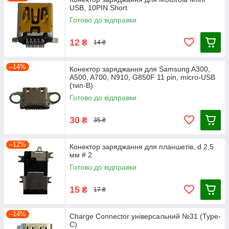
USB, 10PIN Short
Готово до відправки
12
₴
14 ₴
–14%
Конектор заряджання для Samsung A300,
A500, A700, N910, G850F 11 pin, micro-USB
(тип-B)
Готово до відправки
30
₴
35 ₴
–12%
Конектор заряджання для планшетів, d 2,5
мм # 2
Готово до відправки
15
₴
17 ₴
–14%
Charge Connector універсальний №31 (Type-
C)