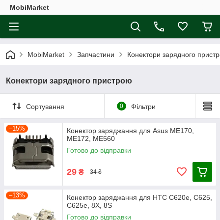
MobiMarket
MobiMarket
Запчастини
Конектори зарядного прист
Конектори зарядного пристрою
Сортування
0
Фільтри
–15%
Конектор заряджання для Asus ME170,
ME172, ME560
Готово до відправки
29
₴
34 ₴
–13%
Конектор заряджання для HTC C620e, C625,
C625e, 8X, 8S
Готово до відправки