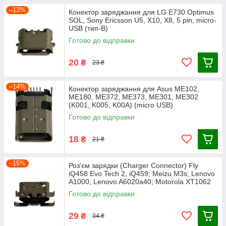
–13%
Конектор заряджання для LG E730 Optimus
SOL, Sony Ericsson U5, X10, X8, 5 pin, micro-
USB (тип-B)
Готово до відправки
20
₴
23 ₴
–14%
Конектор заряджання для Asus ME102,
ME180, ME372, ME373, ME301, ME302
(K001, K005, K00A) (micro USB)
Готово до відправки
18
₴
21 ₴
–15%
Роз'єм зарядки (Charger Connector) Fly
iQ458 Evo Tech 2, iQ459; Meizu M3s; Lenovo
A1000, Lenovo A6020a40; Motorola XT1062
Готово до відправки
29
₴
34 ₴