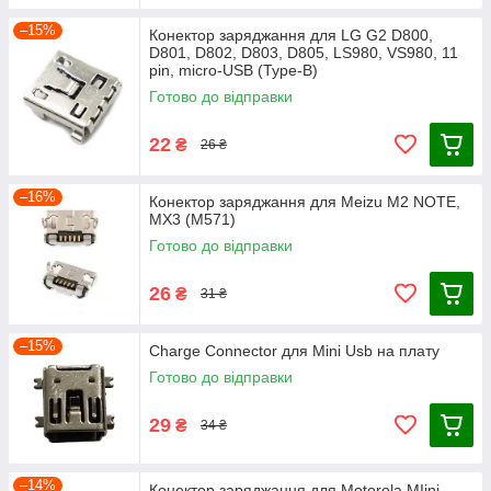
–15%
Конектор заряджання для LG G2 D800,
D801, D802, D803, D805, LS980, VS980, 11
pin, micro-USB (Type-B)
Готово до відправки
22
₴
26 ₴
–16%
Конектор заряджання для Meizu M2 NOTE,
MX3 (M571)
Готово до відправки
26
₴
31 ₴
–15%
Charge Connector для Mini Usb на плату
Готово до відправки
29
₴
34 ₴
–14%
Конектор заряджання для Motorola MIini