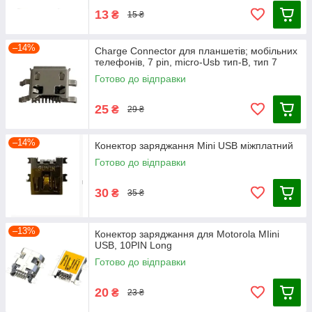
13
₴
15 ₴
–14%
Charge Connector для планшетів; мобільних
телефонів, 7 pin, micro-Usb тип-B, тип 7
Готово до відправки
25
₴
29 ₴
–14%
Конектор заряджання Mini USB міжплатний
Готово до відправки
30
₴
35 ₴
–13%
Конектор заряджання для Motorola MIini
USB, 10PIN Long
Готово до відправки
20
₴
23 ₴