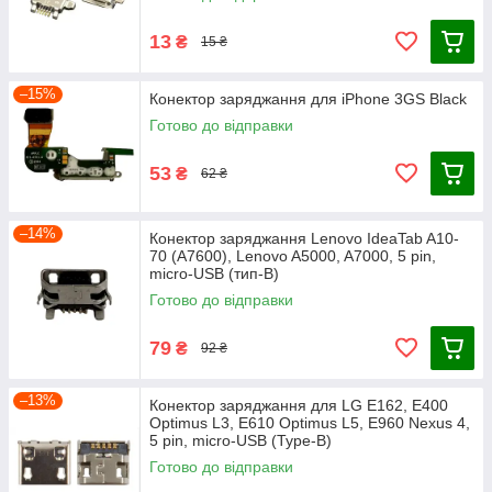
13
₴
15 ₴
–15%
Конектор заряджання для iPhone 3GS Black
Готово до відправки
53
₴
62 ₴
–14%
Конектор заряджання Lenovo IdeaTab A10-
70 (A7600), Lenovo A5000, A7000, 5 pin,
micro-USB (тип-B)
Готово до відправки
79
₴
92 ₴
–13%
Конектор заряджання для LG E162, E400
Optimus L3, E610 Optimus L5, E960 Nexus 4,
5 pin, micro-USB (Type-B)
Готово до відправки