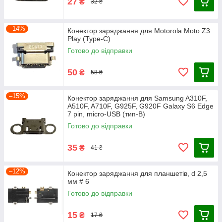
27
₴
32 ₴
–14%
Конектор заряджання для Motorola Moto Z3
Play (Type-C)
Готово до відправки
50
₴
58 ₴
–15%
Конектор заряджання для Samsung A310F,
A510F, A710F, G925F, G920F Galaxy S6 Edge
7 pin, micro-USB (тип-B)
Готово до відправки
35
₴
41 ₴
–12%
Конектор заряджання для планшетів, d 2,5
мм # 6
Готово до відправки
15
₴
17 ₴