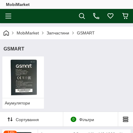
MobiMarket
MobiMarket
Запчастини
GSMART
GSMART
Акумулятори
Сортування
0
Фільтри
–14%