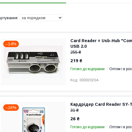
Card Reader + Usb-Hub "Co
–14%
USB 2.0
255 ₴
219 ₴
Готово до відправки
Оптом і в роз
000020204-
Кардрідер Card Reader SY-T
–16%
31 ₴
26 ₴
Готово до відправки
Оптом і в роз