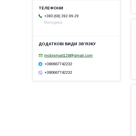
+380 (68) 392-99-29
Менеджер
mobismart128@gmail.com
+380667742232
+380667742232