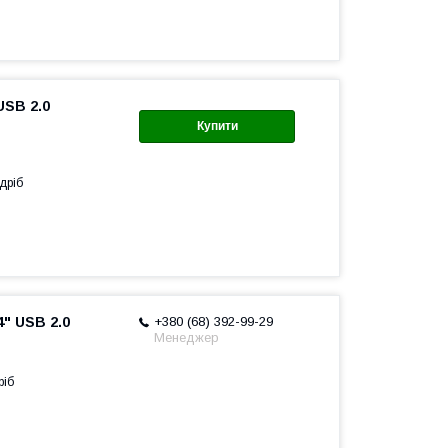
USB 2.0
Купити
дріб
" USB 2.0
+380 (68) 392-99-29
Менеджер
ріб