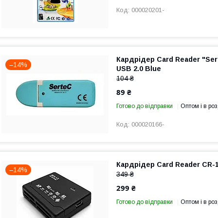
000020201-
Кардрідер Card Reader "Ser
–14%
USB 2.0 Blue
104 ₴
89 ₴
Готово до відправки
Оптом і в роз
000020166-
Кардрідер Card Reader CR-1
–14%
349 ₴
299 ₴
Готово до відправки
Оптом і в роз