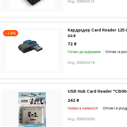
000020172-
Кардрідер Card Reader 125 
–14%
84 ₴
72 ₴
Готово до відправки
Оптом і в роз
000020179-
USB Hub Card Reader "CB004
242 ₴
Немає в наявності
Оптом і в розд
000020205-