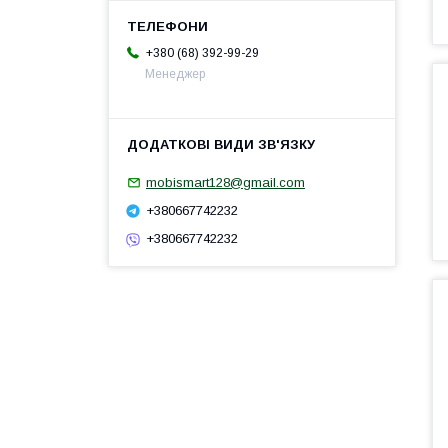
+380 (68) 392-99-29
Менеджер
mobismart128@gmail.com
+380667742232
+380667742232