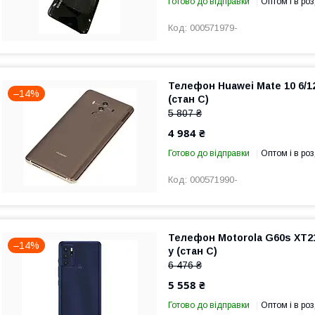
Готово до відправки
Оптом і в роз
000571979-
Телефон Huawei Mate 10 6/1
–14%
(стан C)
5 807 ₴
4 984 ₴
Готово до відправки
Оптом і в роз
000571990-
Телефон Motorola G60s XT213
–14%
у (стан C)
6 476 ₴
5 558 ₴
Готово до відправки
Оптом і в роз