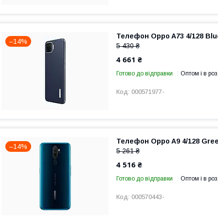
Телефон Oppo A73 4/128 Blue
–14%
5 430 ₴
4 661 ₴
Готово до відправки
Оптом і в роз
000571977-
Телефон Oppo A9 4/128 Green
–14%
5 261 ₴
4 516 ₴
Готово до відправки
Оптом і в роз
000570443-