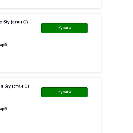
 б/у (стан С)
Купити
дріб
 б/у (стан C)
Купити
дріб