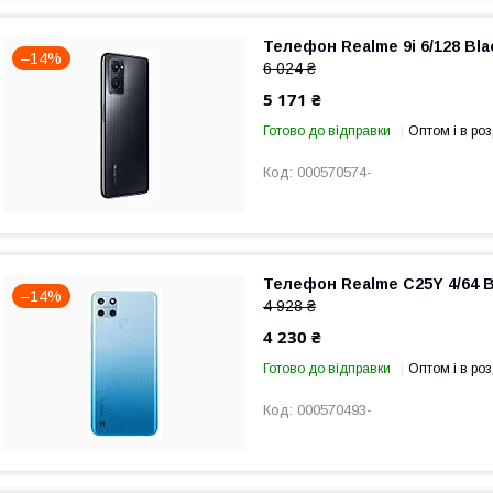
Телефон Realme 9i 6/128 Blac
–14%
6 024 ₴
5 171 ₴
Готово до відправки
Оптом і в роз
000570574-
Телефон Realme C25Y 4/64 Bl
–14%
4 928 ₴
4 230 ₴
Готово до відправки
Оптом і в роз
000570493-