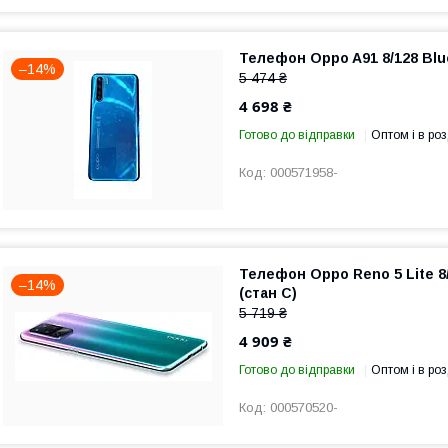
Телефон Oppo A91 8/128 Blue
–14%
5 474 ₴
4 698 ₴
Готово до відправки
Оптом і в роз
000571958-
Телефон Oppo Reno 5 Lite 8/
–14%
(стан C)
5 719 ₴
4 909 ₴
Готово до відправки
Оптом і в роз
000570520-