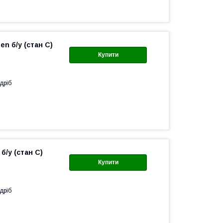
n б/у (стан C)
Купити
дріб
б/у (стан C)
Купити
дріб