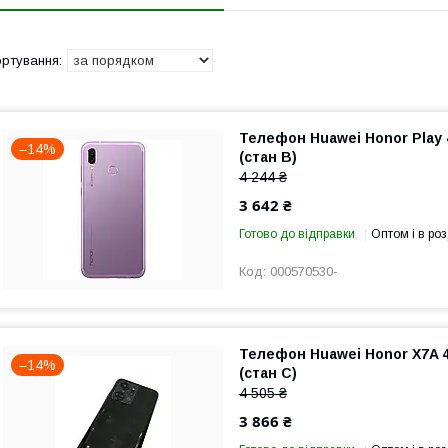
Телефон Huawei Honor Play 4/
–14%
(стан B)
4 244 ₴
3 642 ₴
Готово до відправки
Оптом і в роз
000570530-
Телефон Huawei Honor X7A 4/
–14%
(стан C)
4 505 ₴
3 866 ₴