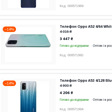
000571969-
Телефон Oppo A52 4/64 White
–14%
4 016 ₴
3 447 ₴
Готово до відправки
Оптом і в роз
000571992-
Телефон Oppo A53 4/128 Blue
–14%
4 900 ₴
4 206 ₴
Готово до відправки
Оптом і в роз
000571994-