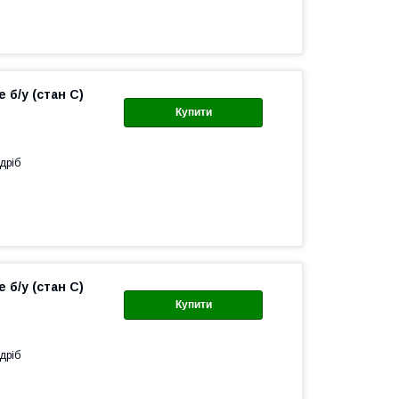
 б/у (стан C)
Купити
дріб
 б/у (стан C)
Купити
дріб