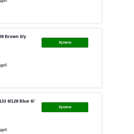
дріб
28 Brown б/у
Купити
дріб
3 6/128 Blue б/
Купити
дріб