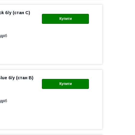
k б/у (стан C)
Купити
дріб
ue б/у (стан B)
Купити
дріб