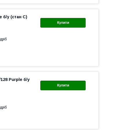
 б/у (стан C)
Купити
дріб
128 Purple б/у
Купити
дріб