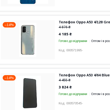
Телефон Oppo A53 4/128 Gree
–14%
4 876 ₴
4 185 ₴
Готово до відправки
Оптом і в роз
000571995-
Телефон Oppo A53 4/64 Blue 
–14%
4 455 ₴
3 824 ₴
Готово до відправки
Оптом і в роз
000570545-