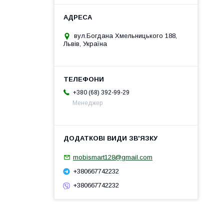
вул.Богдана Хмельницького 188,
Львів, Україна
+380 (68) 392-99-29
Менеджер
mobismart128@gmail.com
+380667742232
+380667742232