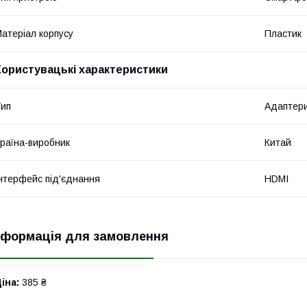
атеріал корпусу
Пластик
Користувацькі характеристики
ип
Адаптери
раїна-виробник
Китай
нтерфейс під'єднання
HDMI
нформація для замовлення
іна:
385 ₴