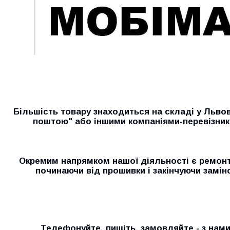
Більшість товару знаходиться на складі у Льво
поштою" або іншими компаніями-перевізник
Окремим напрямком нашої діяльності є ремонт 
починаючи від прошивки і закінчуючи замін
Телефонуйте, пишіть, замовляйте - з нам