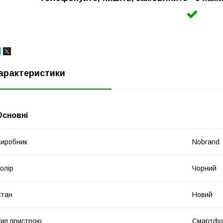
арактеристики
Основні
иробник
Nobrand
олір
Чорний
Стан
Новий
ип пристрою
Смартфо