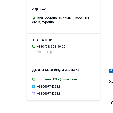
вул.Богдана Хмельницького 188,
Львів, Україна
+380 (68) 392-99-29
Менеджер
mobismart128@gmail.com
Х
+380667742232
+380667742232