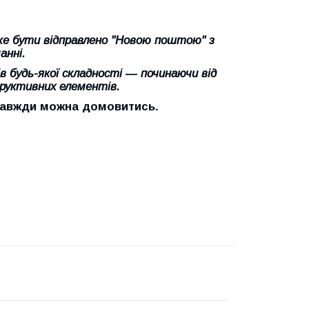
оже бути відправлено "Новою поштою" з
анні.
 будь-якої складності ― починаючи від
труктивних елементів.
 завжди можна домовитись.