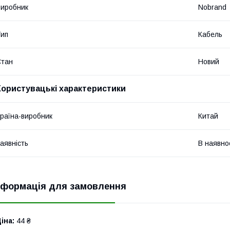
иробник
Nobrand
ип
Кабель
Стан
Новий
Користувацькі характеристики
раїна-виробник
Китай
аявність
В наявно
нформація для замовлення
іна:
44 ₴