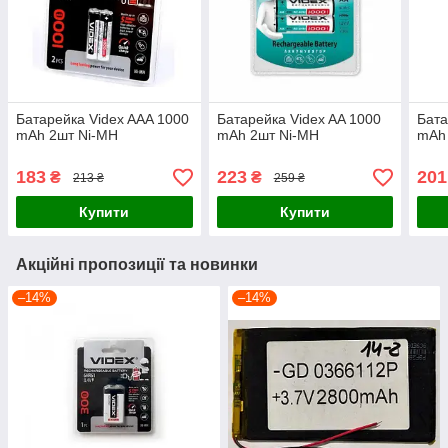
Батарейка Videx AAA 1000
Батарейка Videx AA 1000
Бата
mAh 2шт Ni-MH
mAh 2шт Ni-MH
mAh
183
223
201
₴
₴
213 ₴
259 ₴
Купити
Купити
Акційні пропозиції та новинки
–14%
–14%