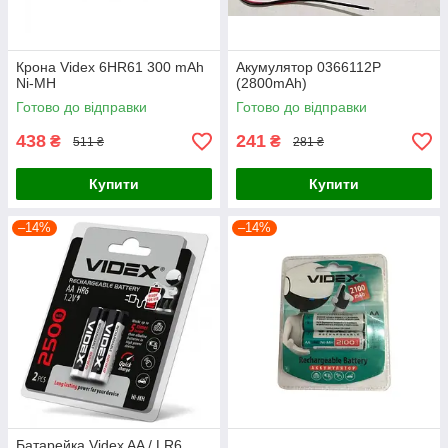
Крона Videx 6HR61 300 mAh
Акумулятор 0366112P
Ni-MH
(2800mAh)
Готово до відправки
Готово до відправки
438
241
₴
₴
511 ₴
281 ₴
Купити
Купити
–14%
–14%
Батарейка Videx AA / LR6