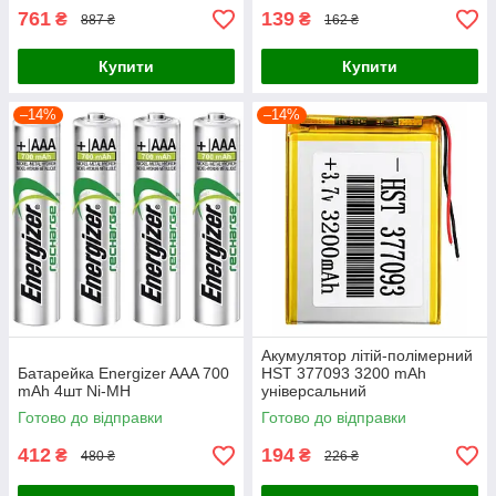
761
139
₴
₴
887 ₴
162 ₴
Купити
Купити
–14%
–14%
Акумулятор літій-полімерний
Батарейка Energizer AAA 700
HST 377093 3200 mAh
mAh 4шт Ni-MH
універсальний
Готово до відправки
Готово до відправки
412
194
₴
₴
480 ₴
226 ₴