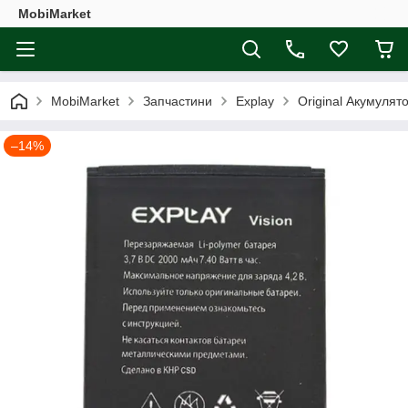
MobiMarket
MobiMarket
Запчастини
Explay
Оriginal Акумуля
–14%