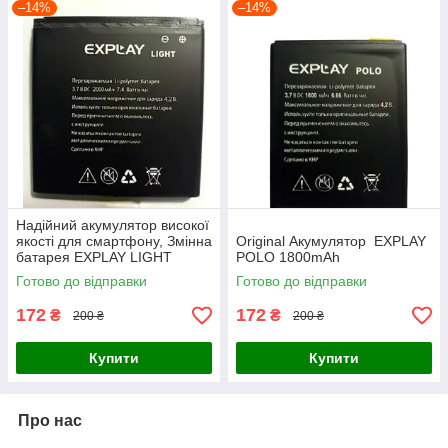
–14%
–14%
Надійний акумулятор високої
якості для смартфону, Змінна
Оriginal Акумулятор EXPLAY
батарея EXPLAY LIGHT
POLO 1800mAh
2000mAh
Готово до відправки
Готово до відправки
172
172
₴
₴
200 ₴
200 ₴
Купити
Купити
Про нас