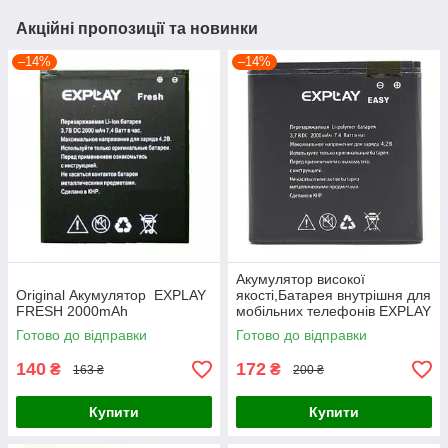
Акційні пропозиції та новинки
–14%
–14%
Акумулятор високої
Оriginal Акумулятор EXPLAY
якості,Батарея внутрішня для
FRESH 2000mAh
мобільних телефонів EXPLAY
EASY 2000mAh
Готово до відправки
Готово до відправки
140
172
₴
₴
163 ₴
200 ₴
Купити
Купити