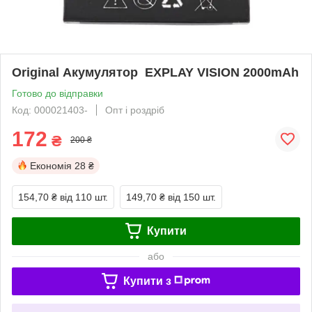
Оriginal Акумулятор EXPLAY VISION 2000mAh
Готово до відправки
Код: 000021403-
Опт і роздріб
172
₴
200 ₴
Економія
28 ₴
154,70 ₴
від 110 шт.
149,70 ₴
від 150 шт.
Купити
або
Купити з