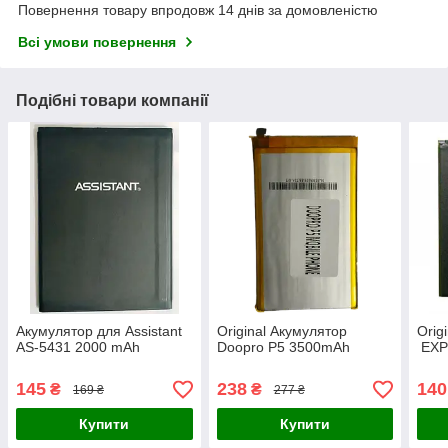
Повернення товару впродовж 14 днів за домовленістю
Всі умови повернення
Подібні товари компанії
Акумулятор для Assistant
Оriginal Акумулятор
Оrig
AS-5431 2000 mAh
Doopro P5 3500mAh
EXP
145
238
140
₴
₴
169 ₴
277 ₴
Купити
Купити