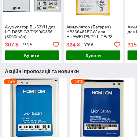
Акумулятор BL-53YH для
Акумулятор (Батарея)
Аку
LG D855 G3/D690/D856
HB366481ECW для
для
(3000mAh)
HUAWEI P9/P9 LITE/P8
LITE 2017/Huawei Y6
307
324
315
₴
₴
358 ₴
378 ₴
(2018) 3000mAh
Купити
Купити
Акційні пропозиції та новинки
–15%
–14%