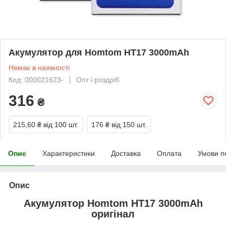
Акумулятор для Homtom HT17 3000mAh
Немає в наявності
Код: 000021623-
Опт і роздріб
316
₴
215,60 ₴
від 100 шт.
176 ₴
від 150 шт.
Опис
Характеристики
Доставка
Оплата
Умови п
Опис
Акумулятор Homtom HT17 3000mAh
оригінал