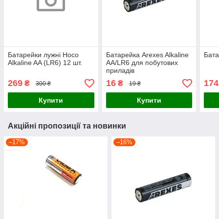
Батарейки лужні Hoco
Батарейка Arexes Alkaline
Бата
Alkaline AA (LR6) 12 шт.
AA/LR6 для побутових
приладів
269
16
174
₴
₴
300 ₴
19 ₴
Купити
Купити
Акційні пропозиції та новинки
–17%
–16%