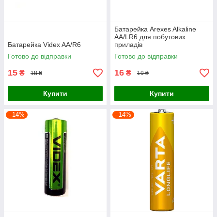
Батарейка Arexes Alkaline
AA/LR6 для побутових
Батарейка Videx AA/R6
приладів
Готово до відправки
Готово до відправки
15
16
₴
₴
18 ₴
19 ₴
Купити
Купити
–14%
–14%