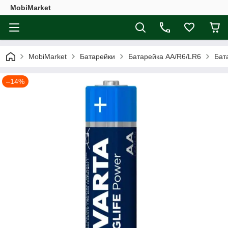
MobiMarket
MobiMarket
Батарейки
Батарейка АА/R6/LR6
Бата
–14%