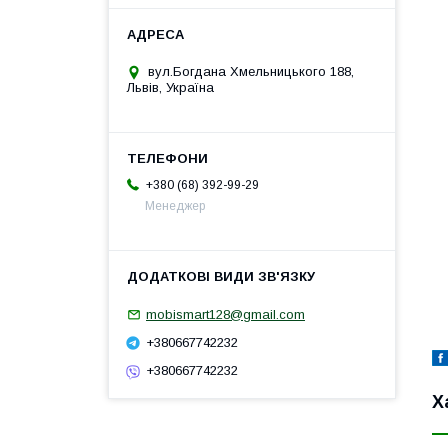
вул.Богдана Хмельницького 188,
Львів, Україна
+380 (68) 392-99-29
Менеджер
mobismart128@gmail.com
+380667742232
+380667742232
Х