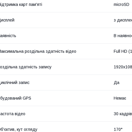
ідтримка карт пам'яті
microSD
Дисплей
з диспле
аявність
В наявно
аксимальна роздільна здатність відео
Full HD 
оздільна здатність запису
1920x10
иклічний запис
Да
Вбудований GPS
Немає
астота відео
30 кадрів
б'єктив, кут огляду
170°