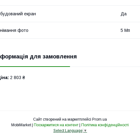
будований екран
Да
німання фото
5 Мп
нформація для замовлення
іна:
2 803 ₴
Сайт створений на маркетплейсі
Prom.ua
MobiMarket |
Поскаржитися на контент
|
Політика конфіденційності
Select Language
▼