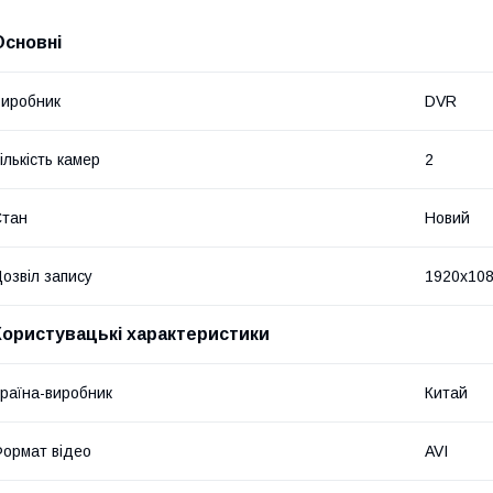
Основні
иробник
DVR
ількість камер
2
Стан
Новий
озвіл запису
1920х10
Користувацькі характеристики
раїна-виробник
Китай
ормат відео
AVI