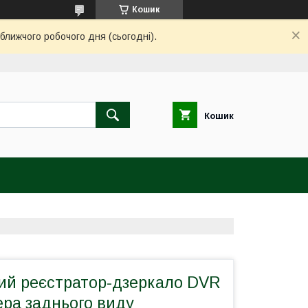
Кошик
ближчого робочого дня (сьогодні).
Кошик
ий реєстратор-дзеркало DVR
ера заднього виду