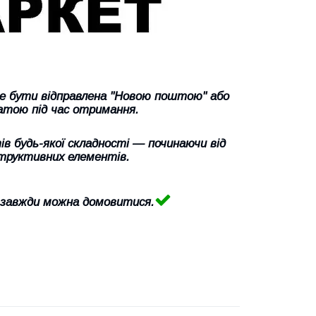
же бути відправлена "Новою поштою" або
атою під час отримання.
в будь-якої складності — починаючи від
труктивних елементів.
 завжди можна домовитися.