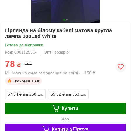
Гірлянда на білому кабелі матова кругла
лампа 100Led White
Готово до відправки
Код: 000112550-
Опт і роздріб
78
₴
91 ₴
Мінімальна сума замовлення на сайті — 150 ₴
Економія
13 ₴
67,34 ₴
від 260 шт.
65,52 ₴
від 360 шт.
Купити
або
Купити з