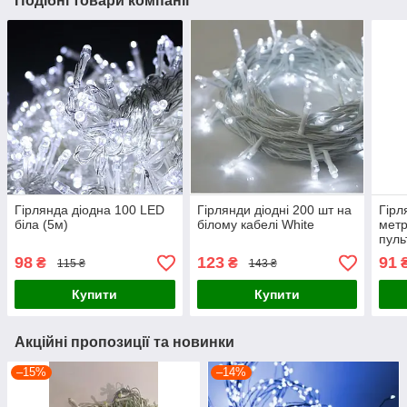
Подібні товари компанії
Гірлянда діодна 100 LED
Гірлянди діодні 200 шт на
Гірл
біла (5м)
білому кабелі White
метр
пуль
98
123
91
₴
₴
115 ₴
143 ₴
Купити
Купити
Акційні пропозиції та новинки
–15%
–14%