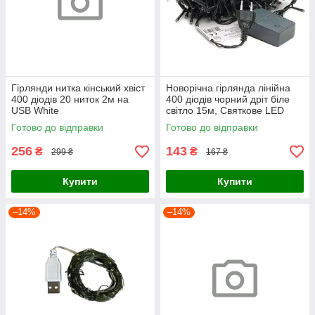
Гірлянди нитка кінський хвіст
Новорічна гірлянда лінійна
400 діодів 20 ниток 2м на
400 діодів чорний дріт біле
USB White
світло 15м, Святкове LED
освітлення нитка для
Готово до відправки
Готово до відправки
інтер'єру
256
143
₴
₴
299 ₴
167 ₴
Купити
Купити
–14%
–14%