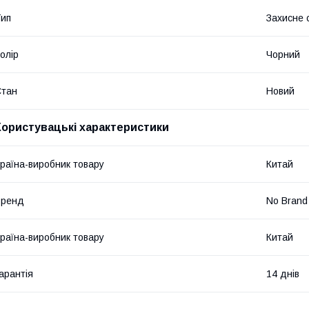
ип
Захисне 
олір
Чорний
Стан
Новий
Користувацькі характеристики
раїна-виробник товару
Китай
Бренд
No Brand
раїна-виробник товару
Китай
арантія
14 днів