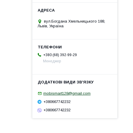
вул.Богдана Хмельницького 188,
Львів, Україна
+380 (68) 392-99-29
Менеджер
mobismart128@gmail.com
+380667742232
+380667742232