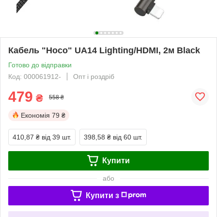
Кабель "Hoco" UA14 Lighting/HDMI, 2м Black
Готово до відправки
Код: 000061912-
Опт і роздріб
479
₴
558 ₴
Економія
79 ₴
410,87 ₴
від 39 шт.
398,58 ₴
від 60 шт.
Купити
або
Купити з