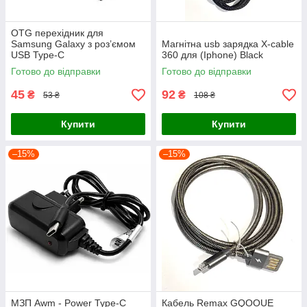
OTG перехідник для
Samsung Galaxy з роз’ємом
Магнітна usb зарядка X-cable
USB Type-C
360 для (Iphone) Black
Готово до відправки
Готово до відправки
45
92
₴
₴
53 ₴
108 ₴
Купити
Купити
–15%
–15%
МЗП Awm - Power Type-C
Кабель Remax GQOOUE