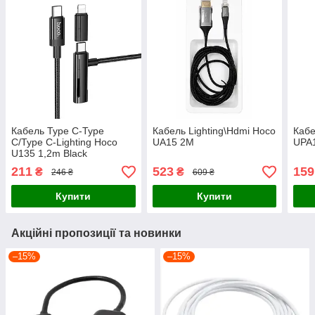
Кабель Type C-Type
Кабель Lighting\Hdmi Hoco
Кабе
C/Type C-Lighting Hoco
UA15 2M
UPA1
U135 1,2m Black
211
523
159
₴
₴
246 ₴
609 ₴
Купити
Купити
Акційні пропозиції та новинки
–15%
–15%