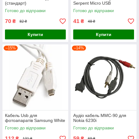
(стандарт)
Serpent Micro USB
Готово до відправки
Готово до відправки
70
41
₴
₴
82 ₴
48 ₴
Купити
Купити
–15%
–14%
Кабель Usb для
Аудіо кабель MMC-90 для
фотоапаратів Samsung White
Nokia 6230i
Готово до відправки
Готово до відправки
112
59
₴
₴
131 ₴
69 ₴