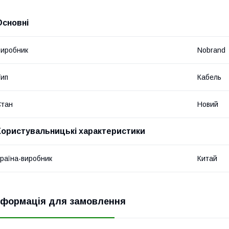
Основні
иробник
Nobrand
ип
Кабель
Стан
Новий
Користувальницькі характеристики
раїна-виробник
Китай
нформація для замовлення