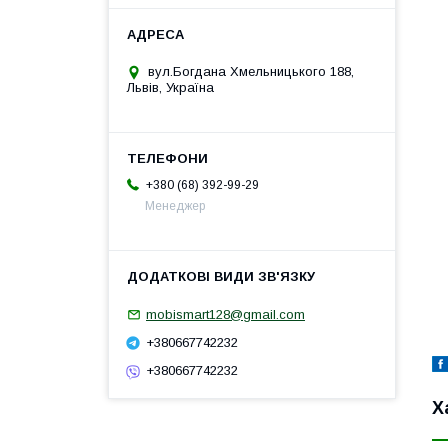
вул.Богдана Хмельницького 188,
Львів, Україна
+380 (68) 392-99-29
Менеджер
mobismart128@gmail.com
+380667742232
+380667742232
Х