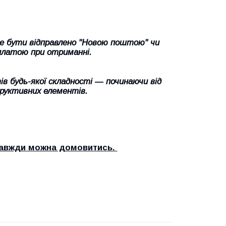
оже бути відправлено "Новою поштою" чи
платою при отриманні.
в будь-якої складності ― починаючи від
труктивних елементів.
 завжди можна домовитись.