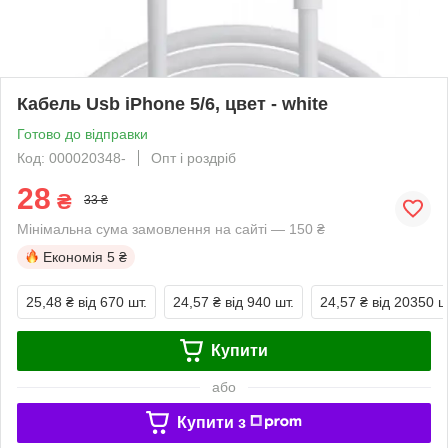
Кабель Usb iPhone 5/6, цвет - white
Готово до відправки
Код: 000020348-
Опт і роздріб
28
₴
33 ₴
Мінімальна сума замовлення на сайті — 150 ₴
Економія
5 ₴
25,48 ₴
від 670 шт.
24,57 ₴
від 940 шт.
24,57 ₴
від 20350 ш
Купити
або
Купити з