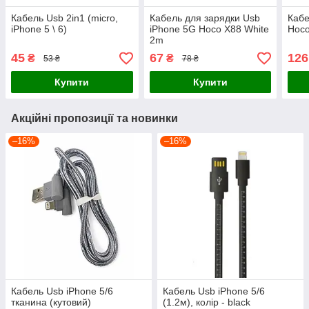
Кабель Usb 2in1 (micro,
Кабель для зарядки Usb
Кабе
iPhone 5 \ 6)
iPhone 5G Hoco X88 White
Hoco
2m
45
67
126
₴
₴
53 ₴
78 ₴
Купити
Купити
Акційні пропозиції та новинки
–16%
–16%
Кабель Usb iPhone 5/6
Кабель Usb iPhone 5/6
тканина (кутовий)
(1.2м), колір - black