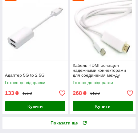
Кабель HDMI оснащен
надежными коннекторами
Адаптер 5G to 2 5G
для соединения между
устройствами. Кабель HDMI
Готово до відправки
Готово до відправки
позволяет обеспечивать
соединение
133
268
₴
₴
155 ₴
312 ₴
Купити
Купити
Показати ще