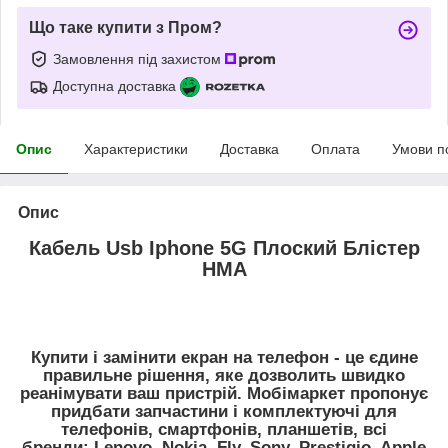
Що таке купити з Пром?
Замовлення під захистом
Доступна доставка
Опис
Характеристики
Доставка
Оплата
Умови п
Опис
Кабель Usb Iphone 5G Плоский Блістер
HMA
Купити і замінити екран на телефон - це єдине
правильне рішення, яке дозволить швидко
реанімувати ваш пристрій. Мобімаркет пропонує
придбати запчастини і комплектуючі для
телефонів, смартфонів, планшетів, всі
бренди:
Lenovo, Nokia, Fly, Sony, Prestigio, Apple