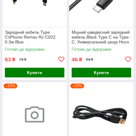
Зарядний кабель Type
Міцний швидкісний зарядний
C\iPhone Remax Rc-C022
кабель Black Type C на Type-
0.3м Blue
C, Універсальний шнур Hoco
0.25m для передачі даних
Готово до відправки
Готово до відправки
60W
63
46
₴
₴
74 ₴
54 ₴
Купити
Купити
–15%
–15%