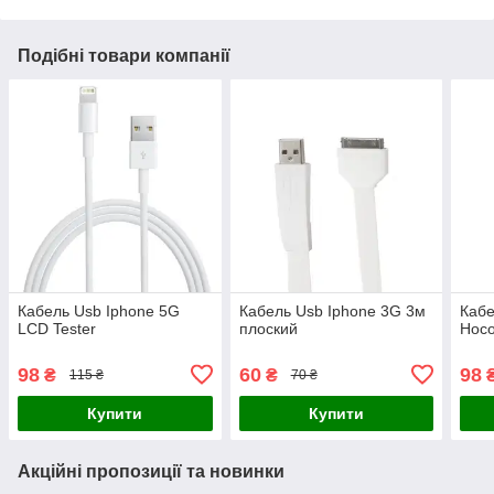
Подібні товари компанії
Кабель Usb Iphone 5G
Кабель Usb Iphone 3G 3м
Кабе
LCD Tester
плоский
Hoc
98
60
98
₴
₴
115 ₴
70 ₴
Купити
Купити
Акційні пропозиції та новинки