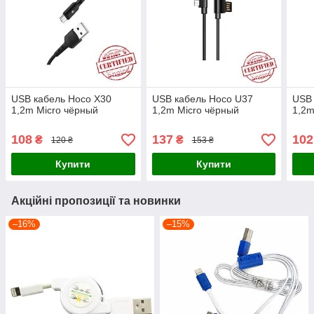
USB кабель Hoco X30
USB кабель Hoco U37
USB 
1,2m Micro чёрный
1,2m Micro чёрный
1,2m
108
137
102
₴
₴
120 ₴
153 ₴
Купити
Купити
Акційні пропозиції та новинки
–16%
–15%