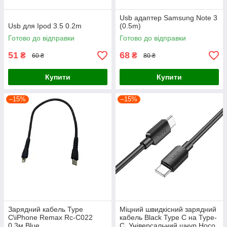
Usb адаптер Samsung Note 3
Usb для Ipod 3.5 0.2m
(0.5m)
Готово до відправки
Готово до відправки
51
68
₴
₴
60 ₴
80 ₴
Купити
Купити
–15%
–15%
Зарядний кабель Type
Міцний швидкісний зарядний
C\iPhone Remax Rc-C022
кабель Black Type C на Type-
0.3м Blue
C, Універсальний шнур Hoco