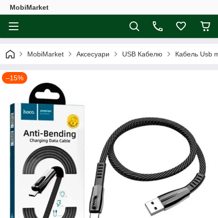
MobiMarket
MobiMarket
Аксесуари
USB Кабелю
Кабель Usb m
–15%