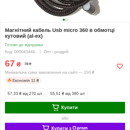
Магнітний кабель Usb micro 360 в обмотці
кутовий (al-ex)
Готово до відправки
Код: 000043445-
Опт і роздріб
67
₴
78 ₴
Мінімальна сума замовлення на сайті — 150 ₴
Економія
11 ₴
57,33 ₴
від 270 шт.
55,51 ₴
від 380 шт.
Купити
або
Купити з