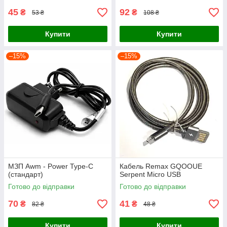
45
92
₴
₴
53 ₴
108 ₴
Купити
Купити
–15%
–15%
МЗП Awm - Power Type-C
Кабель Remax GQOOUE
(стандарт)
Serpent Micro USB
Готово до відправки
Готово до відправки
70
41
₴
₴
82 ₴
48 ₴
Купити
Купити