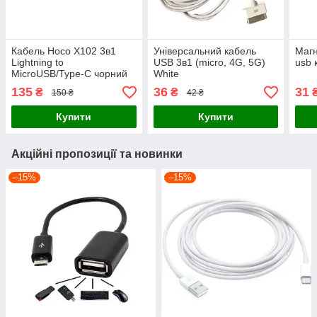
Кабель Hoco X102 3в1
Універсальний кабель
Магн
Lightning to
USB 3в1 (micro, 4G, 5G)
usb 
MicroUSB/Type-C чорний
White
135
36
31
₴
₴
150 ₴
42 ₴
Купити
Купити
Акційні пропозиції та новинки
–15%
–15%