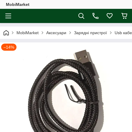
MobiMarket
MobiMarket
Аксесуари
Зарядні пристрої
Usb каб
–14%