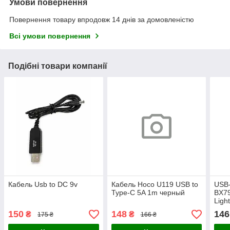
Умови повернення
Повернення товару впродовж 14 днів за домовленістю
Всі умови повернення
Подібні товари компанії
Кабель Usb to DC 9v
Кабель Hoco U119 USB to
USB-
Type-C 5A 1m черный
BX79
Ligh
150
148
146
₴
₴
175 ₴
166 ₴