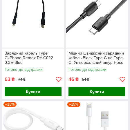
Зарядний кабель Type
Міцний швидкісний зарядний
C\iPhone Remax Rc-C022
кабель Black Type C на Type-
0.3м Blue
C, Універсальний шнур Hoco
0.25m для передачі даних
Готово до відправки
Готово до відправки
60W
63
46
₴
₴
74 ₴
54 ₴
Купити
Купити
–15%
–15%