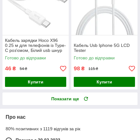
Кабель зарядки Hoco X96
0.25 м для телефонів із Type-
Кабель Usb Iphone 5G LCD
C роз'ємом, Білий usb шнур
Tester
60W для швидкого
Готово до відправки
Готово до відправки
заряджання смартфонів
46
98
₴
₴
54 ₴
115 ₴
Купити
Купити
Показати ще
Про нас
80% позитивних з 1119 відгуків за рік