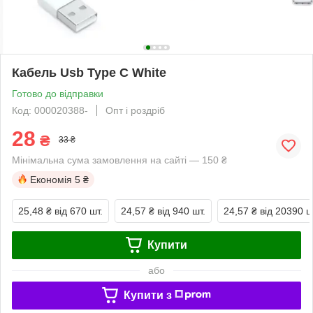
Кабель Usb Type C White
Готово до відправки
Код: 000020388-
Опт і роздріб
28
₴
33 ₴
Мінімальна сума замовлення на сайті — 150 ₴
Економія
5 ₴
25,48 ₴
від 670 шт.
24,57 ₴
від 940 шт.
24,57 ₴
від 20390 ш
Купити
або
Купити з