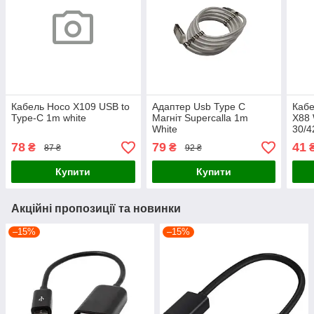
Кабель Hoco X109 USB to
Адаптер Usb Type C
Кабе
Type-C 1m white
Магніт Supercalla 1m
X88 
White
30/4
78
79
41
₴
₴
87 ₴
92 ₴
Купити
Купити
Акційні пропозиції та новинки
–15%
–15%