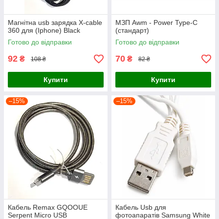
Магнітна usb зарядка X-cable
МЗП Awm - Power Type-C
360 для (Iphone) Black
(стандарт)
Готово до відправки
Готово до відправки
92
70
₴
₴
108 ₴
82 ₴
Купити
Купити
–15%
–15%
Кабель Remax GQOOUE
Кабель Usb для
Serpent Micro USB
фотоапаратів Samsung White