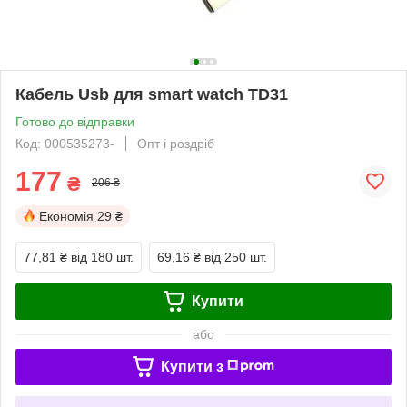
Кабель Usb для smart watch TD31
Готово до відправки
Код: 000535273-
Опт і роздріб
177
₴
206 ₴
Економія
29 ₴
77,81 ₴
від 180 шт.
69,16 ₴
від 250 шт.
Купити
або
Купити з