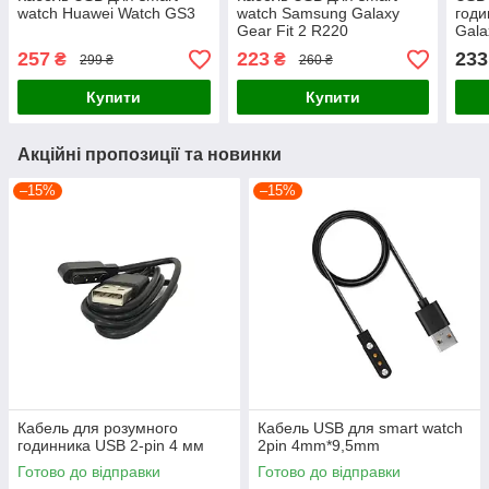
watch Huawei Watch GS3
watch Samsung Galaxy
год
Gear Fit 2 R220
Gala
257
223
233
₴
₴
299 ₴
260 ₴
Купити
Купити
Акційні пропозиції та новинки
–15%
–15%
Кабель для розумного
Кабель USB для smart watch
годинника USB 2-pin 4 мм
2pin 4mm*9,5mm
Готово до відправки
Готово до відправки