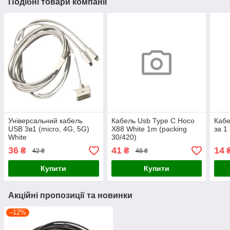
Подібні товари компанії
Універсальний кабель
Кабель Usb Type C Hoco
Кабе
USB 3в1 (micro, 4G, 5G)
X88 White 1m (packing
за 1
White
30/420)
36
41
14
₴
₴
42 ₴
48 ₴
Купити
Купити
Акційні пропозиції та новинки
–12%