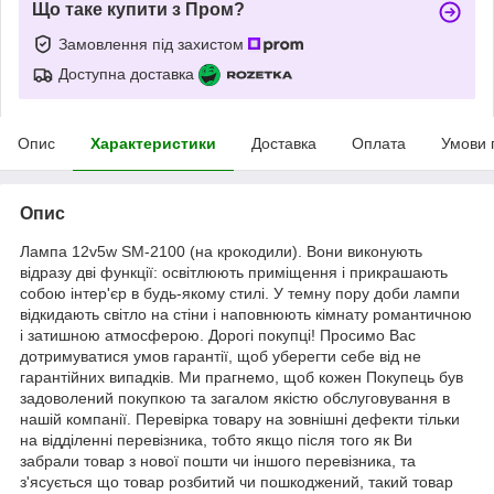
Що таке купити з Пром?
Замовлення під захистом
Доступна доставка
Опис
Характеристики
Доставка
Оплата
Умови 
Опис
Лампа 12v5w SM-2100 (на крокодили). Вони виконують
відразу дві функції: освітлюють приміщення і прикрашають
собою інтер'єр в будь-якому стилі. У темну пору доби лампи
відкидають світло на стіни і наповнюють кімнату романтичною
і затишною атмосферою. Дорогі покупці! Просимо Вас
дотримуватися умов гарантії, щоб уберегти себе від не
гарантійних випадків. Ми прагнемо, щоб кожен Покупець був
задоволений покупкою та загалом якістю обслуговування в
нашій компанії. Перевірка товару на зовнішні дефекти тільки
на відділенні перевізника, тобто якщо після того як Ви
забрали товар з нової пошти чи іншого перевізника, та
з'ясується що товар розбитий чи пошкоджений, такий товар