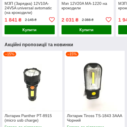
МЗП (Зарядка) 12V10A-
Мзп 12V20A MA-1220 на
МЗП
24V5A universal avtomatic
крокодили
крок
(на крокодили)
1 841
2 031
1 9
₴
₴
2 145 ₴
2 366 ₴
Купити
Купити
Акційні пропозиції та новинки
–15%
–15%
Ліхтарик Panther PT-8915
Ліхтарик Tiross TS-1843 3AAA
(micro usb charge)
Чорний
Готово до відправки
Готово до відправки