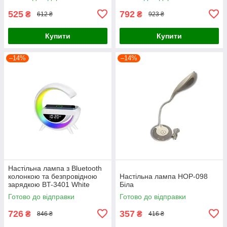
525
792
₴
₴
612 ₴
923 ₴
Купити
Купити
–14%
–14%
Настільна лампа з Bluetooth
колонкою та безпровідною
Настільна лампа HOP-098
зарядкою BT-3401 White
Біла
Готово до відправки
Готово до відправки
726
357
₴
₴
846 ₴
416 ₴