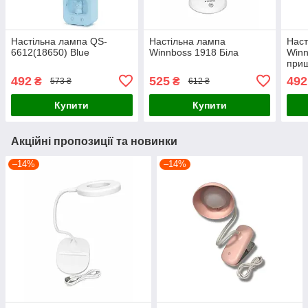
Настільна лампа QS-
Настільна лампа
Наст
6612(18650) Blue
Winnboss 1918 Біла
Winn
прищ
492
525
492
₴
₴
573 ₴
612 ₴
Купити
Купити
Акційні пропозиції та новинки
–14%
–14%