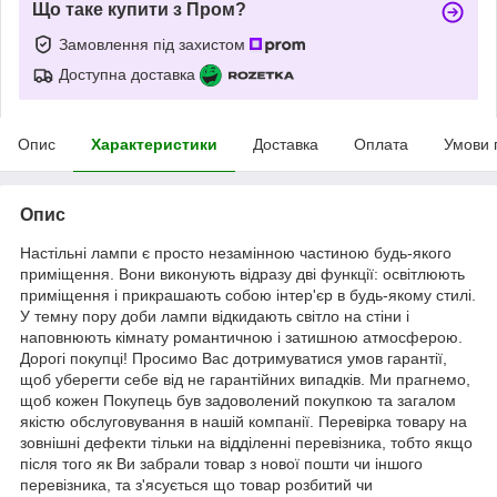
Що таке купити з Пром?
Замовлення під захистом
Доступна доставка
Опис
Характеристики
Доставка
Оплата
Умови 
Опис
Настільні лампи є просто незамінною частиною будь-якого
приміщення. Вони виконують відразу дві функції: освітлюють
приміщення і прикрашають собою інтер'єр в будь-якому стилі.
У темну пору доби лампи відкидають світло на стіни і
наповнюють кімнату романтичною і затишною атмосферою.
Дорогі покупці! Просимо Вас дотримуватися умов гарантії,
щоб уберегти себе від не гарантійних випадків. Ми прагнемо,
щоб кожен Покупець був задоволений покупкою та загалом
якістю обслуговування в нашій компанії. Перевірка товару на
зовнішні дефекти тільки на відділенні перевізника, тобто якщо
після того як Ви забрали товар з нової пошти чи іншого
перевізника, та з'ясується що товар розбитий чи