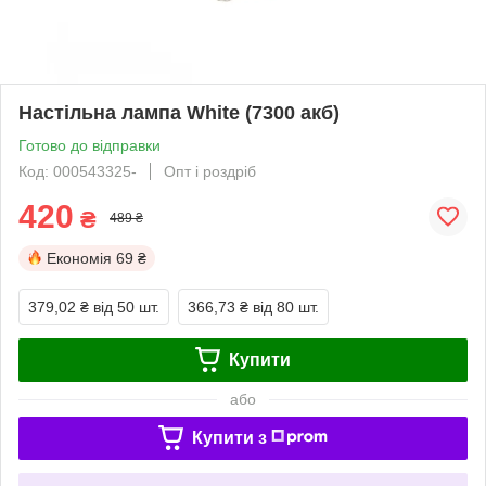
Настільна лампа White (7300 акб)
Готово до відправки
Код: 000543325-
Опт і роздріб
420
₴
489 ₴
Економія
69 ₴
379,02 ₴
від 50 шт.
366,73 ₴
від 80 шт.
Купити
або
Купити з